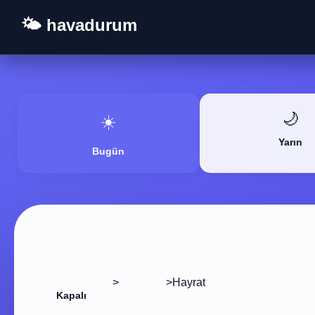
🌤️ havadurum
🌙
☀️
Yarın
Bugün
>
>
Hayrat
Ana Sayfa
Trabzon
Kapalı