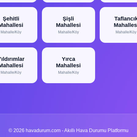
Şehitli
Şişli
Taflancı
Mahallesi
Mahallesi
Mahalles
Mahalle/Köy
Mahalle/Köy
Mahalle/Köy
ıldırımlar
Yırca
Mahallesi
Mahallesi
Mahalle/Köy
Mahalle/Köy
© 2026 havadurum.com - Akıllı Hava Durumu Platformu