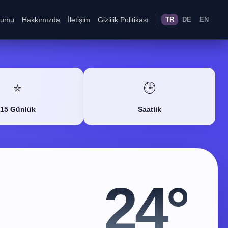
rumu
Hakkımızda
İletişim
Gizlilik Politikası
TR
DE
EN
⭐
🕒
15 Günlük
Saatlik
24°