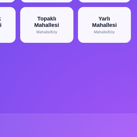
k
Topaklı
Yarlı
i
Mahallesi
Mahallesi
Mahalle/Köy
Mahalle/Köy