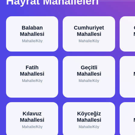
Hayrat Mahalleleri
Balaban
Cumhuriyet
Mahallesi
Mahallesi
Mahalle/Köy
Mahalle/Köy
Fatih
Geçitli
Mahallesi
Mahallesi
Mahalle/Köy
Mahalle/Köy
Kılavuz
Köyceğiz
Mahallesi
Mahallesi
Mahalle/Köy
Mahalle/Köy