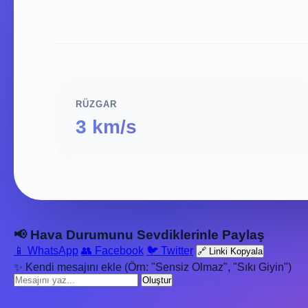
RÜZGAR
3 km/s
📢 Hava Durumunu Sevdiklerinle Paylaş
📱 WhatsApp
👥 Facebook
🐦 Twitter
🔗 Linki Kopyala
✨ Kendi mesajını ekle (Örn: "Sensiz Olmaz", "Sıkı Giyin")
Oluştur