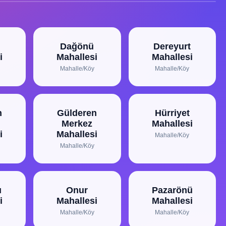
Dağönü
Dereyurt
i
Mahallesi
Mahallesi
Mahalle/Köy
Mahalle/Köy
n
Gülderen
Hürriyet
Merkez
Mahallesi
i
Mahallesi
Mahalle/Köy
Mahalle/Köy
ı
Onur
Pazarönü
i
Mahallesi
Mahallesi
Mahalle/Köy
Mahalle/Köy