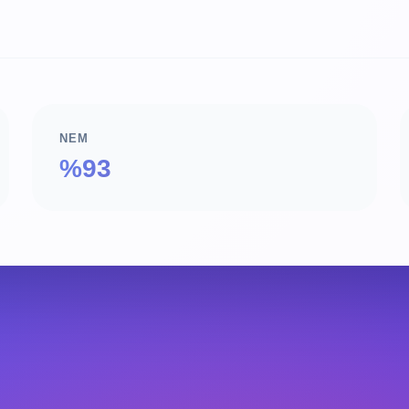
NEM
%93