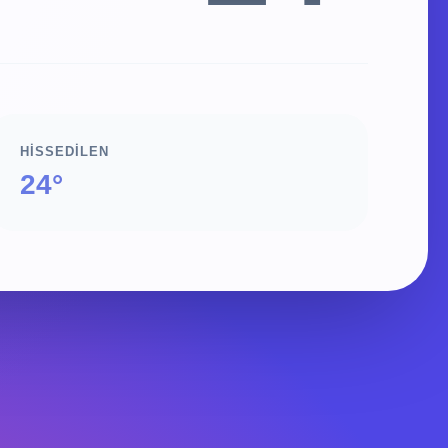
HISSEDILEN
24°