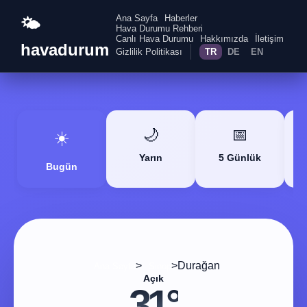
Ana Sayfa
Haberler
🌤️
Hava Durumu Rehberi
Canlı Hava Durumu
Hakkımızda
İletişim
havadurum
Gizlilik Politikası
TR
DE
EN
🌙
📅
☀️
Yarın
5 Günlük
Bugün
>
>
Durağan
Ana Sayfa
Sinop
Açık
31°