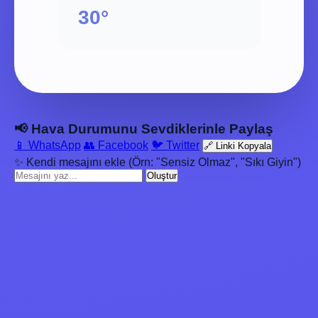
30°
📢 Hava Durumunu Sevdiklerinle Paylaş
📱 WhatsApp
👥 Facebook
🐦 Twitter
🔗 Linki Kopyala
✨ Kendi mesajını ekle (Örn: "Sensiz Olmaz", "Sıkı Giyin")
Oluştur