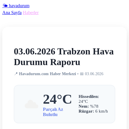
🌤️ havadurum
Ana Sayfa
Haberler
03.06.2026 Trabzon Hava
Durumu Raporu
📍
Havadurum.com Haber Merkezi
• 📅 03.06.2026
24°C
Hissedilen:
24°C
Nem:
%78
Parçalı Az
Rüzgar:
6 km/h
Bulutlu