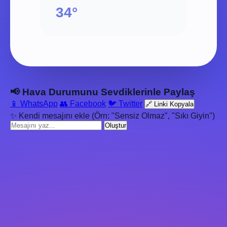
34°
📢 Hava Durumunu Sevdiklerinle Paylaş
📱 WhatsApp
👥 Facebook
🐦 Twitter
🔗 Linki Kopyala
✨ Kendi mesajını ekle (Örn: "Sensiz Olmaz", "Sıkı Giyin")
Oluştur