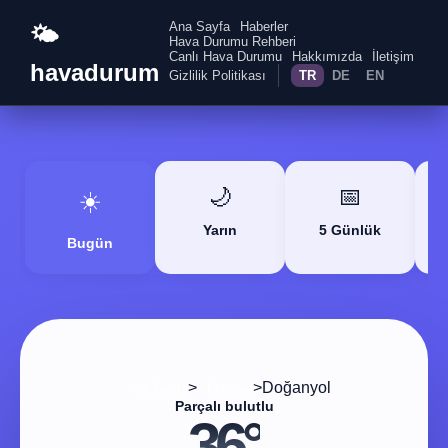
Ana Sayfa
Haberler
🌤️
Hava Durumu Rehberi
Canlı Hava Durumu
Hakkımızda
İletişim
havadurum
Gizlilik Politikası
TR
DE
EN
🌙
📅
☀️
Yarın
5 Günlük
Bugün
>
>
Doğanyol
Ana Sayfa
Malatya
Parçalı bulutlu
36°