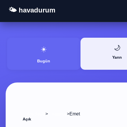
🌤️ havadurum
🌙
☀️
Yarın
Bugün
>
>
Emet
Ana Sayfa
Kütahya
Açık