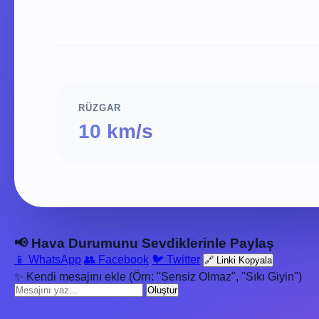
RÜZGAR
10 km/s
📢 Hava Durumunu Sevdiklerinle Paylaş
📱 WhatsApp
👥 Facebook
🐦 Twitter
🔗 Linki Kopyala
✨ Kendi mesajını ekle (Örn: "Sensiz Olmaz", "Sıkı Giyin")
Oluştur