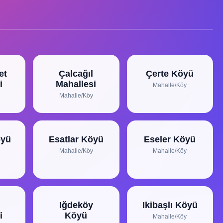
et
Çalcağıl
Çerte Köyü
i
Mahallesi
Mahalle/Köy
Mahalle/Köy
öyü
Esatlar Köyü
Eseler Köyü
Mahalle/Köy
Mahalle/Köy
Iğdeköy
Ikibaşlı Köyü
i
Köyü
Mahalle/Köy