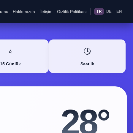
rumu
Hakkımızda
İletişim
Gizlilik Politikası
TR
DE
EN
⭐
🕒
15 Günlük
Saatlik
28°