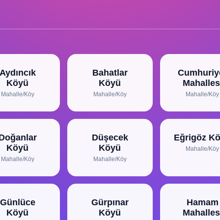
Aydıncık
Bahatlar
Cumhuriy
Köyü
Köyü
Mahalles
Mahalle/Köy
Mahalle/Köy
Mahalle/Köy
Doğanlar
Düşecek
Eğrigöz K
Köyü
Köyü
Mahalle/Köy
Mahalle/Köy
Mahalle/Köy
Günlüce
Gürpınar
Hamam
Köyü
Köyü
Mahalles