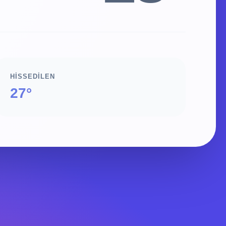
HISSEDILEN
27°