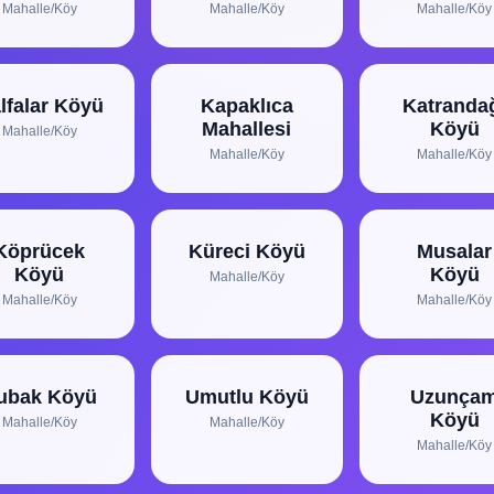
Mahalle/Köy
Mahalle/Köy
Mahalle/Köy
lfalar Köyü
Kapaklıca
Katranda
Mahallesi
Köyü
Mahalle/Köy
Mahalle/Köy
Mahalle/Köy
Köprücek
Küreci Köyü
Musalar
Köyü
Köyü
Mahalle/Köy
Mahalle/Köy
Mahalle/Köy
ubak Köyü
Umutlu Köyü
Uzunça
Köyü
Mahalle/Köy
Mahalle/Köy
Mahalle/Köy