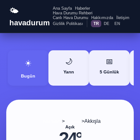
Ana Sayfa
Haberler
🌤️
Hava Durumu Rehberi
Canlı Hava Durumu
Hakkımızda
İletişim
havadurum
Gizlilik Politikası
TR
DE
EN
🌙
📅
☀️
Yarın
5 Günlük
Bugün
>
>
Akkışla
Ana Sayfa
Kayseri
Açık
24°