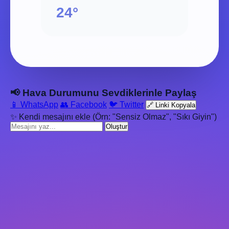
24°
📢 Hava Durumunu Sevdiklerinle Paylaş
📱 WhatsApp
👥 Facebook
🐦 Twitter
🔗 Linki Kopyala
✨ Kendi mesajını ekle (Örn: "Sensiz Olmaz", "Sıkı Giyin")
Oluştur