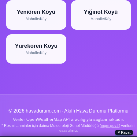
Yeniören Köyü
Yığınot Köyü
Mahalle/Köy
Mahalle/Köy
Yürekören Köyü
Mahalle/Köy
© 2026 havadurum.com - Akıllı Hava Durumu Platformu
Veriler OpenWeatherMap API aracılığıyla sağlanmaktadır.
* Resmi tahminler için daima Meteoroloji Genel Müdürlüğü (
mgm.gov.tr
) verilerini
esas alınız.
✕ Kapat