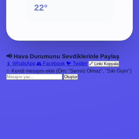
22°
📢 Hava Durumunu Sevdiklerinle Paylaş
📱 WhatsApp
👥 Facebook
🐦 Twitter
🔗 Linki Kopyala
✨ Kendi mesajını ekle (Örn: "Sensiz Olmaz", "Sıkı Giyin")
Oluştur