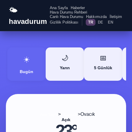
Ana Sayfa
Haberler
🌤️
Hava Durumu Rehberi
Canlı Hava Durumu
Hakkımızda
İletişim
havadurum
Gizlilik Politikası
TR
DE
EN
🌙
📅
☀️
Yarın
5 Günlük
Bugün
>
>
Ovacık
Ana Sayfa
Karabük
Açık
23°