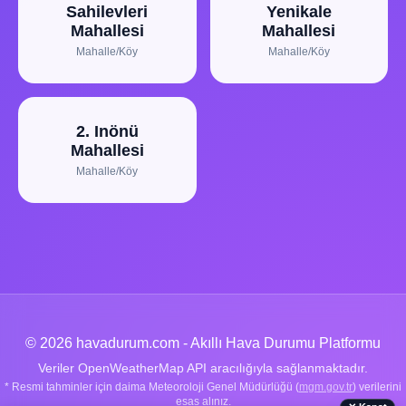
Sahilevleri
Yenikale
Mahallesi
Mahallesi
Mahalle/Köy
Mahalle/Köy
2. Inönü
Mahallesi
Mahalle/Köy
© 2026 havadurum.com - Akıllı Hava Durumu Platformu
Veriler OpenWeatherMap API aracılığıyla sağlanmaktadır.
* Resmi tahminler için daima Meteoroloji Genel Müdürlüğü (
mgm.gov.tr
) verilerini
esas alınız.