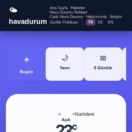
Ana Sayfa
Haberler
🌤️
Hava Durumu Rehberi
Canlı Hava Durumu
Hakkımızda
İletişim
havadurum
Gizlilik Politikası
TR
DE
EN
🌙
📅
☀️
Yarın
5 Günlük
Bugün
>
>
Narlıdere
Ana Sayfa
Izmir
Açık
23°