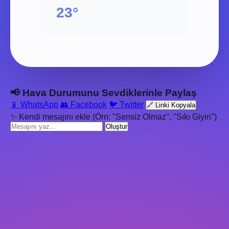
23°
📢 Hava Durumunu Sevdiklerinle Paylaş
📱 WhatsApp
👥 Facebook
🐦 Twitter
🔗 Linki Kopyala
✨ Kendi mesajını ekle (Örn: "Sensiz Olmaz", "Sıkı Giyin")
Oluştur