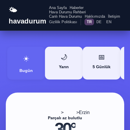
Ana Sayfa
Haberler
🌤️
Hava Durumu Rehberi
Canlı Hava Durumu
Hakkımızda
İletişim
havadurum
Gizlilik Politikası
TR
DE
EN
🌙
📅
☀️
Yarın
5 Günlük
Bugün
>
>
Erzin
Ana Sayfa
Hatay
Parçalı az bulutlu
30°