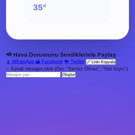
35°
📢 Hava Durumunu Sevdiklerinle Paylaş
📱 WhatsApp
👥 Facebook
🐦 Twitter
🔗 Linki Kopyala
✨ Kendi mesajını ekle (Örn: "Sensiz Olmaz", "Sıkı Giyin")
Oluştur