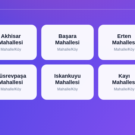
Akhisar
Başara
Erten
Mahallesi
Mahallesi
Mahalles
Mahalle/Köy
Mahalle/Köy
Mahalle/Köy
üsrevpaşa
Iskankuyu
Kayı
Mahallesi
Mahallesi
Mahalles
Mahalle/Köy
Mahalle/Köy
Mahalle/Köy