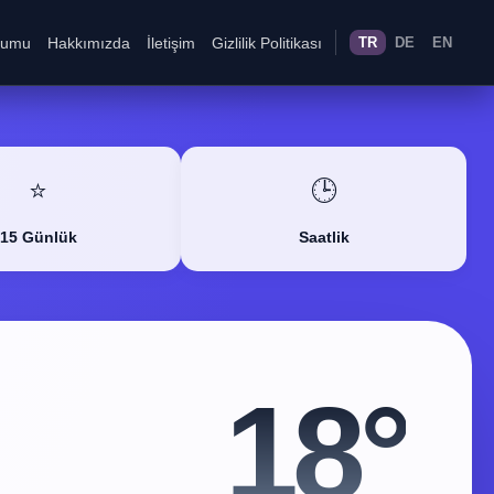
rumu
Hakkımızda
İletişim
Gizlilik Politikası
TR
DE
EN
⭐
🕒
15 Günlük
Saatlik
18°