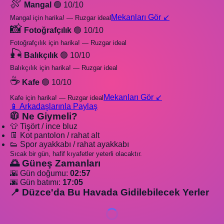
🍖
Mangal
🟢 10/10
Mekanları Gör ↙️
Mangal için harika! — Ruzgar ideal
📸
Fotoğrafçılık
🟢 10/10
Fotoğrafçılık için harika! — Ruzgar ideal
🎣
Balıkçılık
🟢 10/10
Balıkçılık için harika! — Ruzgar ideal
☕
Kafe
🟢 10/10
Mekanları Gör ↙️
Kafe için harika! — Ruzgar ideal
📱 Arkadaşlarınla Paylaş
🧥 Ne Giymeli?
👕 Tişört / ince bluz
👖 Kot pantolon / rahat alt
👟 Spor ayakkabı / rahat ayakkabı
Sıcak bir gün, hafif kıyafetler yeterli olacaktır.
🌅 Güneş Zamanları
🌇 Gün doğumu:
02:57
🌆 Gün batımı:
17:05
📍 Düzce'da Bu Havada Gidilebilecek Yerler