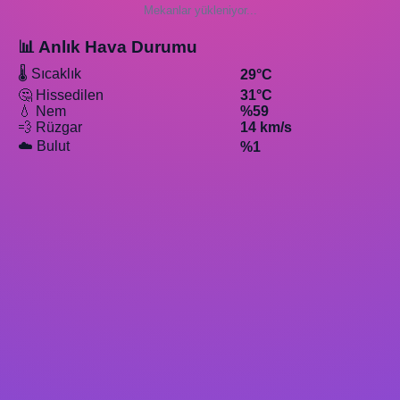
Mekanlar yükleniyor...
📊 Anlık Hava Durumu
🌡️ Sıcaklık
29°C
🤔 Hissedilen
31°C
💧 Nem
%59
💨 Rüzgar
14 km/s
☁️ Bulut
%1