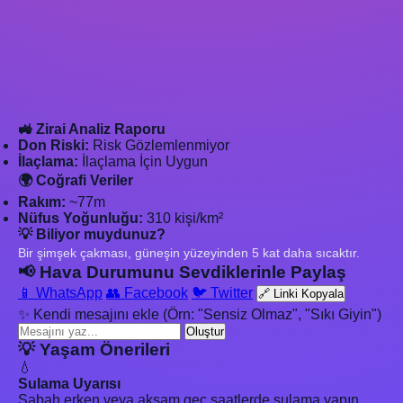
🚜 Zirai Analiz Raporu
Don Riski:
Risk Gözlemlenmiyor
İlaçlama:
İlaçlama İçin Uygun
🌍 Coğrafi Veriler
Rakım:
~77m
Nüfus Yoğunluğu:
310 kişi/km²
💡 Biliyor muydunuz?
Bir şimşek çakması, güneşin yüzeyinden 5 kat daha sıcaktır.
📢 Hava Durumunu Sevdiklerinle Paylaş
📱 WhatsApp
👥 Facebook
🐦 Twitter
🔗 Linki Kopyala
✨ Kendi mesajını ekle (Örn: "Sensiz Olmaz", "Sıkı Giyin")
Oluştur
💡 Yaşam Önerileri
💧
Sulama Uyarısı
Sabah erken veya akşam geç saatlerde sulama yapın.