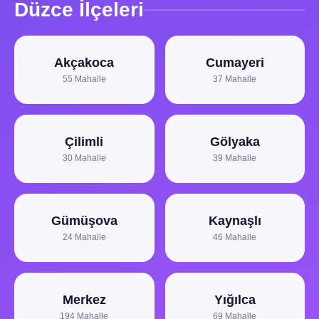
Düzce İlçeleri
Akçakoca
Cumayeri
55 Mahalle
37 Mahalle
Çilimli
Gölyaka
30 Mahalle
39 Mahalle
Gümüşova
Kaynaşlı
24 Mahalle
46 Mahalle
Merkez
Yığılca
194 Mahalle
69 Mahalle