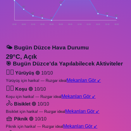
27°
25°
23°
22°
22°
21°
21°
20°
15:00
18:00
21:00
00:00
03:00
06:00
09:00
12:00
15:00
18:00
21:00
00:00
🌤️ Bugün Düzce Hava Durumu
29°C, Açık
🎯 Bugün Düzce'da Yapılabilecek Aktiviteler
🚶‍♂️
Yürüyüş
🟢 10/10
Mekanları Gör ↙️
Yürüyüş için harika! — Ruzgar ideal
🏃‍♂️
Koşu
🟢 10/10
Mekanları Gör ↙️
Koşu için harika! — Ruzgar ideal
🚴
Bisiklet
🟢 10/10
Mekanları Gör ↙️
Bisiklet için harika! — Ruzgar ideal
🧺
Piknik
🟢 10/10
Mekanları Gör ↙️
Piknik için harika! — Ruzgar ideal