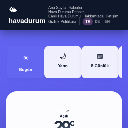
Ana Sayfa
Haberler
🌤️
Hava Durumu Rehberi
Canlı Hava Durumu
Hakkımızda
İletişim
havadurum
Gizlilik Politikası
TR
DE
EN
🌙
📅
☀️
Yarın
5 Günlük
Bugün
>
Ana Sayfa
Düzce
Açık
29°