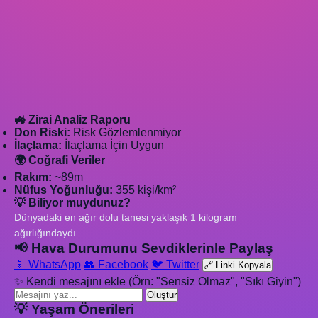
🚜 Zirai Analiz Raporu
Don Riski:
Risk Gözlemlenmiyor
İlaçlama:
İlaçlama İçin Uygun
🌍 Coğrafi Veriler
Rakım:
~89m
Nüfus Yoğunluğu:
355 kişi/km²
💡 Biliyor muydunuz?
Dünyadaki en ağır dolu tanesi yaklaşık 1 kilogram
ağırlığındaydı.
📢 Hava Durumunu Sevdiklerinle Paylaş
📱 WhatsApp
👥 Facebook
🐦 Twitter
🔗 Linki Kopyala
✨ Kendi mesajını ekle (Örn: "Sensiz Olmaz", "Sıkı Giyin")
Oluştur
💡 Yaşam Önerileri