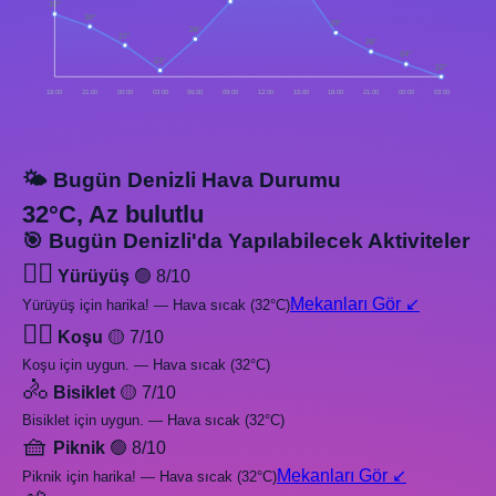
32°
30°
29°
28°
27°
26°
24°
23°
22°
18:00
21:00
00:00
03:00
06:00
09:00
12:00
15:00
18:00
21:00
00:00
03:00
🌤️ Bugün Denizli Hava Durumu
32°C, Az bulutlu
🎯 Bugün Denizli'da Yapılabilecek Aktiviteler
🚶‍♂️
Yürüyüş
🟢 8/10
Mekanları Gör ↙️
Yürüyüş için harika! — Hava sıcak (32°C)
🏃‍♂️
Koşu
🟡 7/10
Koşu için uygun. — Hava sıcak (32°C)
🚴
Bisiklet
🟡 7/10
Bisiklet için uygun. — Hava sıcak (32°C)
🧺
Piknik
🟢 8/10
Mekanları Gör ↙️
Piknik için harika! — Hava sıcak (32°C)