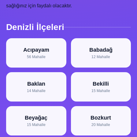
sağlığınız için faydalı olacaktır.
Denizli İlçeleri
Acıpayam
Babadağ
56 Mahalle
12 Mahalle
Baklan
Bekilli
14 Mahalle
15 Mahalle
Beyağaç
Bozkurt
15 Mahalle
20 Mahalle