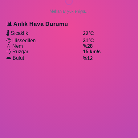
Mekanlar yükleniyor...
📊 Anlık Hava Durumu
🌡️ Sıcaklık
32°C
🤔 Hissedilen
31°C
💧 Nem
%28
💨 Rüzgar
15 km/s
☁️ Bulut
%12