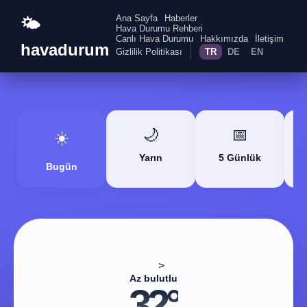
Ana Sayfa
Haberler
🌤️
Hava Durumu Rehberi
Canlı Hava Durumu
Hakkımızda
İletişim
havadurum
Gizlilik Politikası
TR
DE
EN
🌙
📅
☀️
Yarın
5 Günlük
Bugün
>
Ana Sayfa
Denizli
Az bulutlu
32°