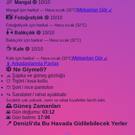
🍖
Mangal
🟢 10/10
Mekanları Gör ↙️
Mangal için harika! — Hava sıcak (32°C)
📸
Fotoğrafçılık
🟢 10/10
Fotoğrafçılık için harika! — Hava sıcak (32°C)
🎣
Balıkçılık
🟢 10/10
Balıkçılık için harika! — Hava sıcak (32°C)
☕
Kafe
🟢 10/10
Mekanları Gör ↙️
Kafe için harika! — Hava sıcak (32°C)
📱 Arkadaşlarınla Paylaş
🧥 Ne Giymeli?
🧢 Şapka ve güneş gözlüğü
👕 Tişört / kısa kollu
🩳 Şort / ince pantolon
👡 Sandalet / rahat ayakkabı
Sıcaklık çok yüksek, serin ve rahat kıyafetler tercih edin.
🌅 Güneş Zamanları
🌇 Gün doğumu:
03:12
🌆 Gün batımı:
17:06
📍 Denizli'da Bu Havada Gidilebilecek Yerler