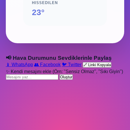
HISSEDILEN
23°
📢 Hava Durumunu Sevdiklerinle Paylaş
📱 WhatsApp
👥 Facebook
🐦 Twitter
🔗 Linki Kopyala
✨ Kendi mesajını ekle (Örn: "Sensiz Olmaz", "Sıkı Giyin")
Oluştur