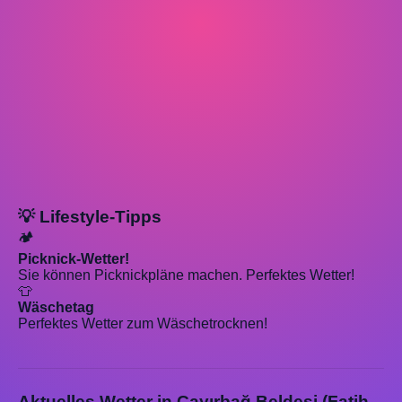
💡 Lifestyle-Tipps
🏕️
Picknick-Wetter!
Sie können Picknickpläne machen. Perfektes Wetter!
👕
Wäschetag
Perfektes Wetter zum Wäschetrocknen!
Aktuelles Wetter in Çayırbağ Beldesi (Fatih