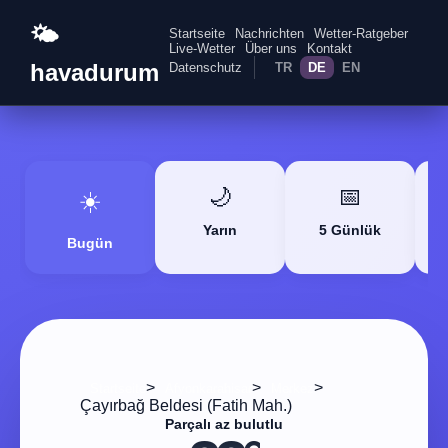
🌤️
Startseite
Nachrichten
Wetter-Ratgeber
Live-Wetter
Über uns
Kontakt
havadurum
Datenschutz
TR
DE
EN
🌙
📅
☀️
Yarın
5 Günlük
Bugün
>
>
>
Startseite
Afyonkarahisar
Merkez
Çayırbağ Beldesi (Fatih Mah.)
Parçalı az bulutlu