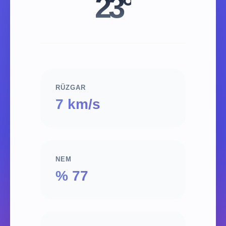
23°
RÜZGAR
7 km/s
NEM
% 77