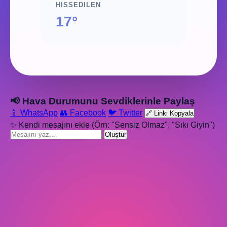
HISSEDILEN
17°
📢 Hava Durumunu Sevdiklerinle Paylaş
📱 WhatsApp
👥 Facebook
🐦 Twitter
🔗 Linki Kopyala
✨ Kendi mesajını ekle (Örn: "Sensiz Olmaz", "Sıkı Giyin")
Oluştur