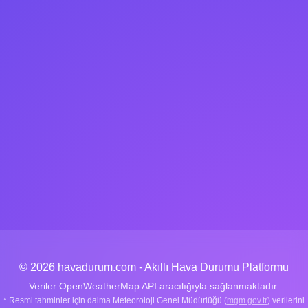
© 2026 havadurum.com - Akıllı Hava Durumu Platformu
Veriler OpenWeatherMap API aracılığıyla sağlanmaktadır.
* Resmi tahminler için daima Meteoroloji Genel Müdürlüğü (
mgm.gov.tr
) verilerini