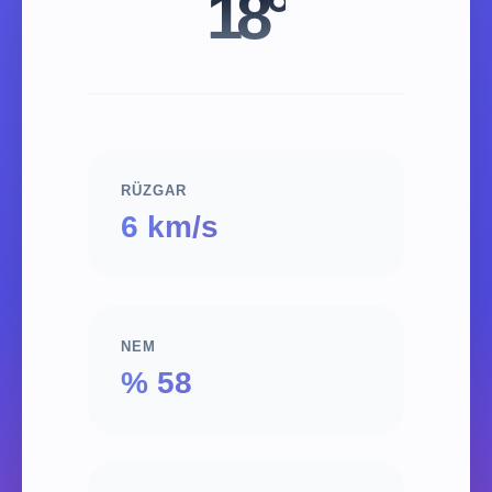
18°
RÜZGAR
6 km/s
NEM
% 58