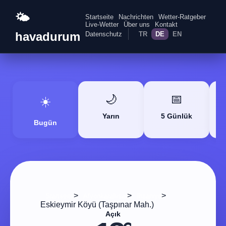
🌤️
Startseite
Nachrichten
Wetter-Ratgeber
Live-Wetter
Über uns
Kontakt
havadurum
Datenschutz
TR
DE
EN
🌙
📅
☀️
Yarın
5 Günlük
Bugün
>
>
>
Startseite
Afyonkarahisar
Ihsaniye
Eskieymir Köyü (Taşpınar Mah.)
Açık