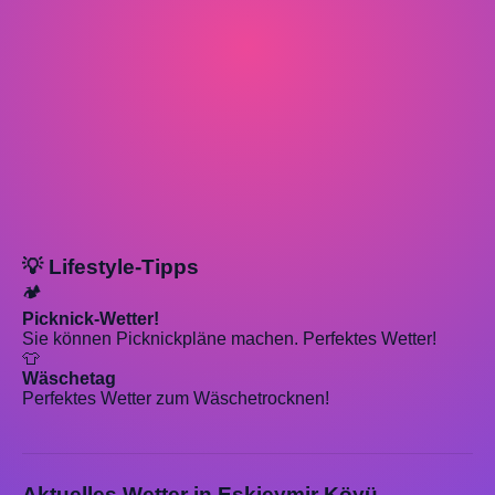
💡 Lifestyle-Tipps
🏕️
Picknick-Wetter!
Sie können Picknickpläne machen. Perfektes Wetter!
👕
Wäschetag
Perfektes Wetter zum Wäschetrocknen!
Aktuelles Wetter in Eskieymir Köyü