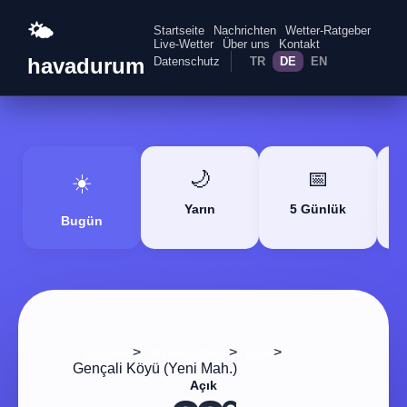
🌤️
Startseite
Nachrichten
Wetter-Ratgeber
Live-Wetter
Über uns
Kontakt
havadurum
Datenschutz
TR
DE
EN
🌙
📅
☀️
Yarın
5 Günlük
Bugün
>
>
>
Startseite
Afyonkarahisar
Dinar
Gençali Köyü (Yeni Mah.)
Açık