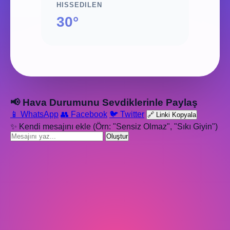
HISSEDILEN
30°
📢 Hava Durumunu Sevdiklerinle Paylaş
📱 WhatsApp
👥 Facebook
🐦 Twitter
🔗 Linki Kopyala
✨ Kendi mesajını ekle (Örn: "Sensiz Olmaz", "Sıkı Giyin")
Oluştur