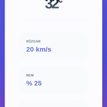
32°
RÜZGAR
20 km/s
NEM
% 25