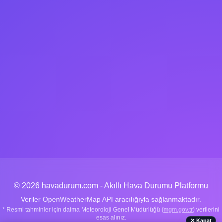
© 2026 havadurum.com - Akıllı Hava Durumu Platformu
Veriler OpenWeatherMap API aracılığıyla sağlanmaktadır.
* Resmi tahminler için daima Meteoroloji Genel Müdürlüğü (
mgm.gov.tr
) verilerini
esas alınız.
✕ Kapat