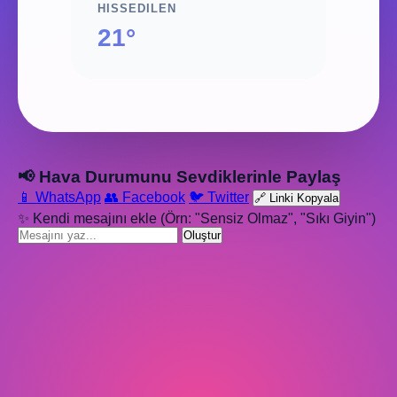
HISSEDILEN
21°
📢 Hava Durumunu Sevdiklerinle Paylaş
📱 WhatsApp
👥 Facebook
🐦 Twitter
🔗 Linki Kopyala
✨ Kendi mesajını ekle (Örn: "Sensiz Olmaz", "Sıkı Giyin")
Oluştur