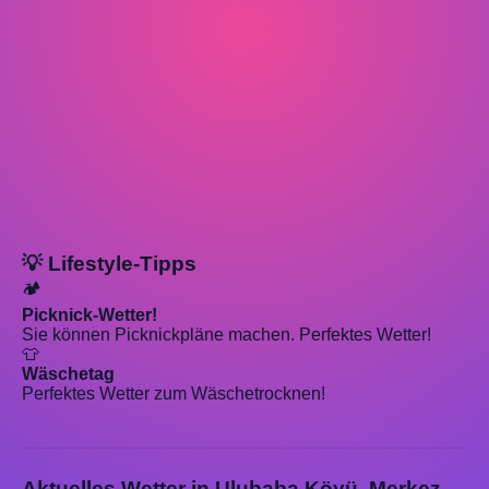
💡 Lifestyle-Tipps
🏕️
Picknick-Wetter!
Sie können Picknickpläne machen. Perfektes Wetter!
👕
Wäschetag
Perfektes Wetter zum Wäschetrocknen!
Aktuelles Wetter in Ulubaba Köyü, Merkez