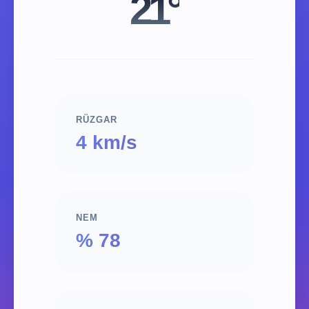
21°
RÜZGAR
4 km/s
NEM
% 78