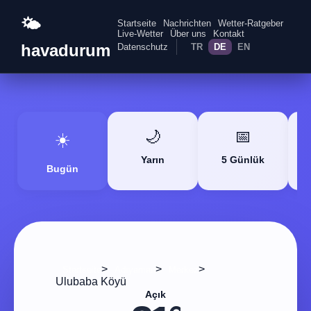
🌤️
Startseite
Nachrichten
Wetter-Ratgeber
Live-Wetter
Über uns
Kontakt
havadurum
Datenschutz
TR
DE
EN
🌙
📅
☀️
Yarın
5 Günlük
Bugün
>
>
>
Startseite
Adıyaman
Merkez
Ulubaba Köyü
Açık