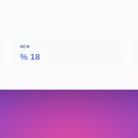
NEM
% 18