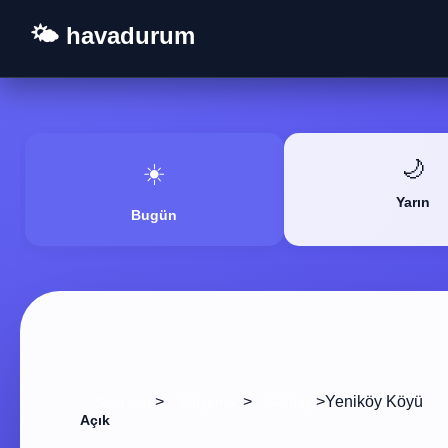
🌤️ havadurum
🌙
☀️
Yarın
Bugün
>
>
>
Yeniköy Köyü
Startseite
Adıyaman
Gölbaşı
Açık