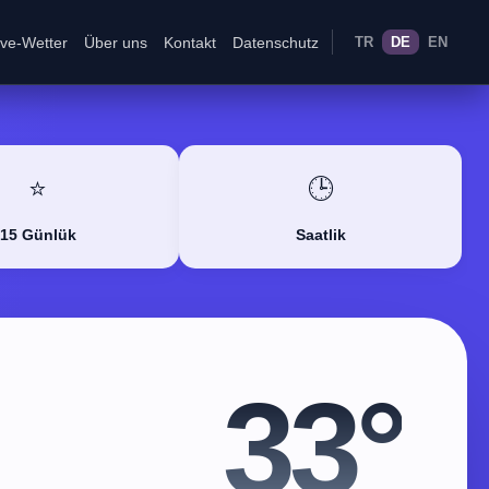
ive-Wetter
Über uns
Kontakt
Datenschutz
TR
DE
EN
⭐
🕒
15 Günlük
Saatlik
33°