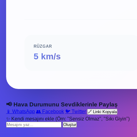
RÜZGAR
5 km/s
📢 Hava Durumunu Sevdiklerinle Paylaş
📱 WhatsApp
👥 Facebook
🐦 Twitter
🔗 Linki Kopyala
✨ Kendi mesajını ekle (Örn: "Sensiz Olmaz", "Sıkı Giyin")
Oluştur