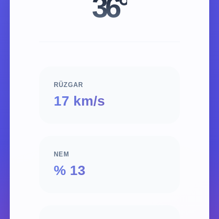
36°
RÜZGAR
17 km/s
NEM
% 13