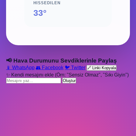
HISSEDILEN
33°
📢 Hava Durumunu Sevdiklerinle Paylaş
📱 WhatsApp
👥 Facebook
🐦 Twitter
🔗 Linki Kopyala
✨ Kendi mesajını ekle (Örn: "Sensiz Olmaz", "Sıkı Giyin")
Oluştur