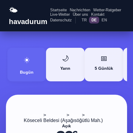
🌤️
Startseite
Nachrichten
Wetter-Ratgeber
Live-Wetter
Über uns
Kontakt
havadurum
Datenschutz
TR
DE
EN
🌙
📅
☀️
Yarın
5 Günlük
Bugün
>
>
>
Startseite
Adıyaman
Besni
Köseceli Beldesi (Aşağısöğütlü Mah.)
Açık