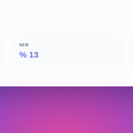
NEM
% 13