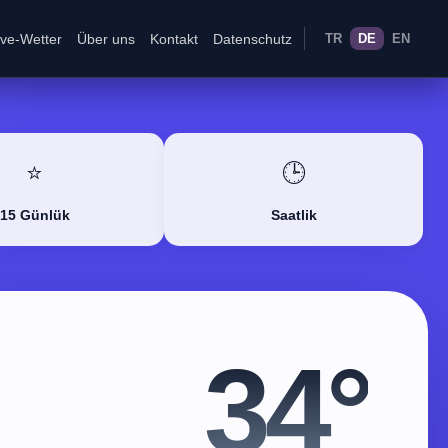
ive-Wetter
Über uns
Kontakt
Datenschutz
TR
DE
EN
⭐
🕒
15 Günlük
Saatlik
34°