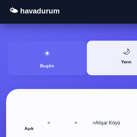
🌤️ havadurum
🌙
☀️
Yarın
Bugün
>
>
>
Alişar Köyü
Startseite
Adıyaman
Besni
Açık