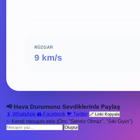
RÜZGAR
9 km/s
📢 Hava Durumunu Sevdiklerinle Paylaş
📱 WhatsApp
👥 Facebook
🐦 Twitter
🔗 Linki Kopyala
✨ Kendi mesajını ekle (Örn: "Sensiz Olmaz", "Sıkı Giyin")
Oluştur