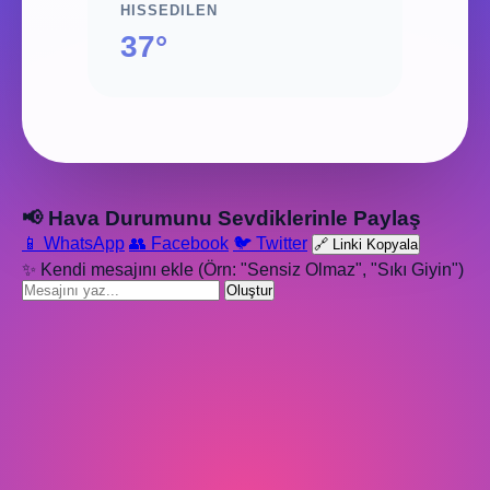
HISSEDILEN
37°
📢 Hava Durumunu Sevdiklerinle Paylaş
📱 WhatsApp
👥 Facebook
🐦 Twitter
🔗 Linki Kopyala
✨ Kendi mesajını ekle (Örn: "Sensiz Olmaz", "Sıkı Giyin")
Oluştur