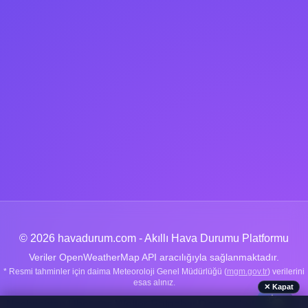
© 2026 havadurum.com - Akıllı Hava Durumu Platformu
Veriler OpenWeatherMap API aracılığıyla sağlanmaktadır.
* Resmi tahminler için daima Meteoroloji Genel Müdürlüğü (
mgm.gov.tr
) verilerini
esas alınız.
✕ Kapat
🌤️
Nachrichten
|
Über uns
|
Wetter-Ratgeber
|
Datenschutz
|
Kontakt
|