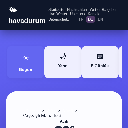
🌤️
Startseite
Nachrichten
Wetter-Ratgeber
Live-Wetter
Über uns
Kontakt
havadurum
Datenschutz
TR
DE
EN
🌙
📅
☀️
Yarın
5 Günlük
Bugün
>
>
>
Startseite
Adana
Yüreğir
Vayvaylı Mahallesi
Açık