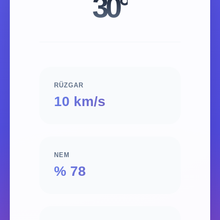
30°
RÜZGAR
10 km/s
NEM
% 78