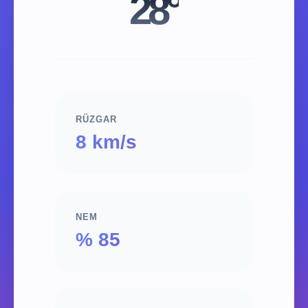
28°
RÜZGAR
8 km/s
NEM
% 85