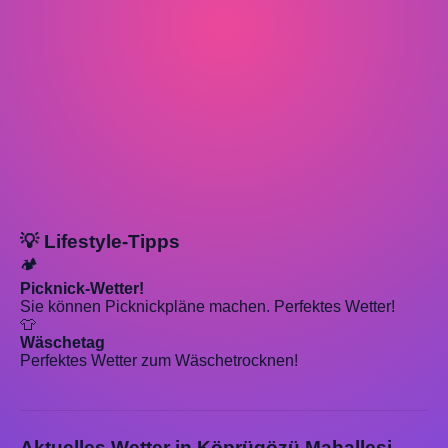
💡 Lifestyle-Tipps
🏕️
Picknick-Wetter!
Sie können Picknickpläne machen. Perfektes Wetter!
👕
Wäschetag
Perfektes Wetter zum Wäschetrocknen!
Aktuelles Wetter in Köprügözü Mahallesi,