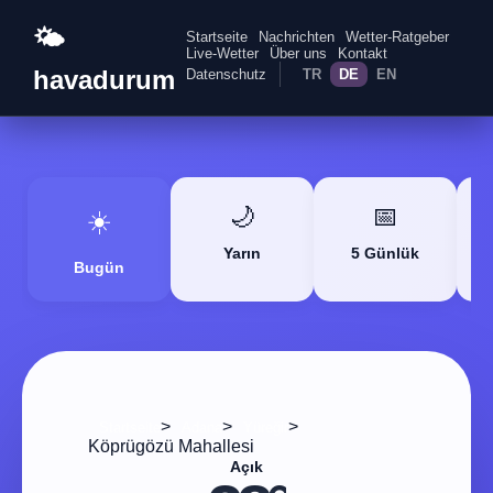
🌤️
Startseite
Nachrichten
Wetter-Ratgeber
Live-Wetter
Über uns
Kontakt
havadurum
Datenschutz
TR
DE
EN
🌙
📅
☀️
Yarın
5 Günlük
Bugün
>
>
>
Startseite
Adana
Yüreğir
Köprügözü Mahallesi
Açık