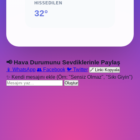
HISSEDILEN
32°
📢 Hava Durumunu Sevdiklerinle Paylaş
📱 WhatsApp
👥 Facebook
🐦 Twitter
🔗 Linki Kopyala
✨ Kendi mesajını ekle (Örn: "Sensiz Olmaz", "Sıkı Giyin")
Oluştur