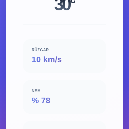
30°
RÜZGAR
10 km/s
NEM
% 78