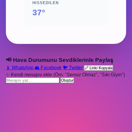
HISSEDILEN
37°
📢 Hava Durumunu Sevdiklerinle Paylaş
📱 WhatsApp
👥 Facebook
🐦 Twitter
🔗 Linki Kopyala
✨ Kendi mesajını ekle (Örn: "Sensiz Olmaz", "Sıkı Giyin")
Oluştur