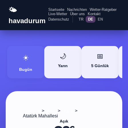
🌤️
Startseite
Nachrichten
Wetter-Ratgeber
Live-Wetter
Über uns
Kontakt
havadurum
Datenschutz
TR
DE
EN
🌙
📅
☀️
Yarın
5 Günlük
Bugün
>
>
>
Startseite
Adana
Yüreğir
Atatürk Mahallesi
Açık