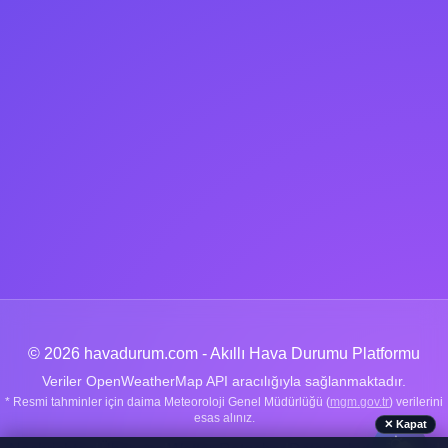
© 2026 havadurum.com - Akıllı Hava Durumu Platformu
Veriler OpenWeatherMap API aracılığıyla sağlanmaktadır.
* Resmi tahminler için daima Meteoroloji Genel Müdürlüğü (
mgm.gov.tr
) verilerini
esas alınız.
✕ Kapat
🌤️