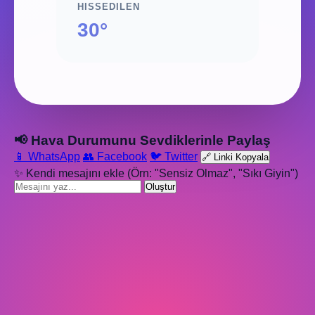
HISSEDILEN
30°
📢 Hava Durumunu Sevdiklerinle Paylaş
📱 WhatsApp
👥 Facebook
🐦 Twitter
🔗 Linki Kopyala
✨ Kendi mesajını ekle (Örn: "Sensiz Olmaz", "Sıkı Giyin")
Oluştur