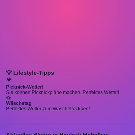
💡 Lifestyle-Tipps
🏕️
Picknick-Wetter!
Sie können Picknickpläne machen. Perfektes Wetter!
👕
Wäschetag
Perfektes Wetter zum Wäschetrocknen!
Aktuelles Wetter in Haylazlı Mahallesi,