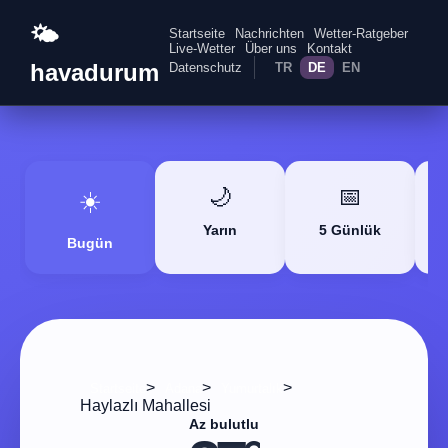
🌤️
Startseite
Nachrichten
Wetter-Ratgeber
Live-Wetter
Über uns
Kontakt
havadurum
Datenschutz
TR
DE
EN
🌙
📅
☀️
Yarın
5 Günlük
Bugün
>
>
>
Startseite
Adana
Yumurtalık
Haylazlı Mahallesi
Az bulutlu