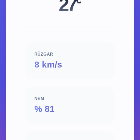
27°
RÜZGAR
8 km/s
NEM
% 81