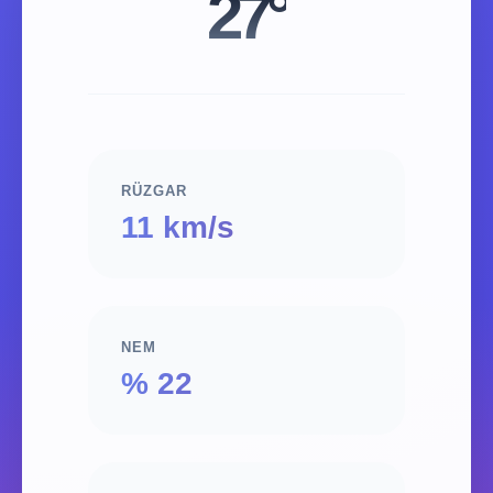
27°
RÜZGAR
11 km/s
NEM
% 22