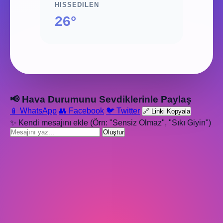
HISSEDILEN
26°
📢 Hava Durumunu Sevdiklerinle Paylaş
📱 WhatsApp
👥 Facebook
🐦 Twitter
🔗 Linki Kopyala
✨ Kendi mesajını ekle (Örn: "Sensiz Olmaz", "Sıkı Giyin")
Oluştur