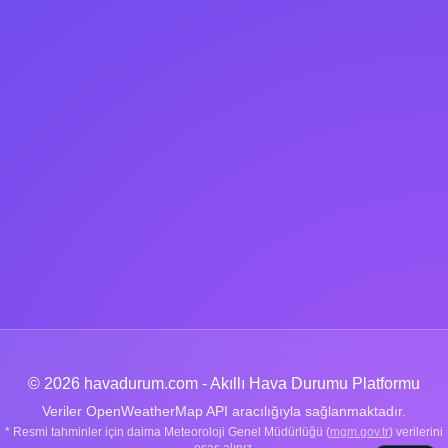
© 2026 havadurum.com - Akıllı Hava Durumu Platformu
Veriler OpenWeatherMap API aracılığıyla sağlanmaktadır.
* Resmi tahminler için daima Meteoroloji Genel Müdürlüğü (
mgm.gov.tr
) verilerini