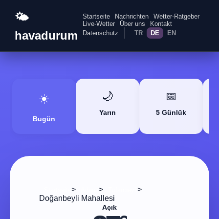
🌤️
Startseite
Nachrichten
Wetter-Ratgeber
Live-Wetter
Über uns
Kontakt
havadurum
Datenschutz
TR
DE
EN
🌙
📅
☀️
Yarın
5 Günlük
Bugün
>
>
>
Startseite
Adana
Tufanbeyli
Doğanbeyli Mahallesi
Açık