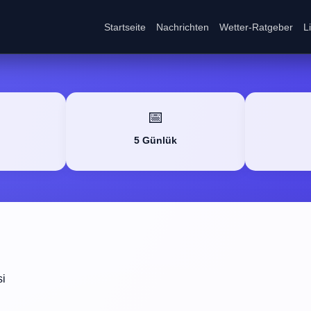
Startseite
Nachrichten
Wetter-Ratgeber
L
📅
5 Günlük
si