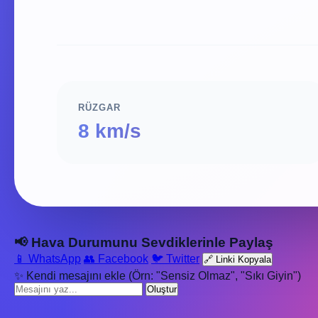
RÜZGAR
8 km/s
📢 Hava Durumunu Sevdiklerinle Paylaş
📱 WhatsApp
👥 Facebook
🐦 Twitter
🔗 Linki Kopyala
✨ Kendi mesajını ekle (Örn: "Sensiz Olmaz", "Sıkı Giyin")
Oluştur