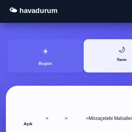
🌤️ havadurum
🌙
☀️
Yarın
Bugün
>
>
>
Mirzaçelebi Mahalle
Startseite
Adana
Seyhan
Açık