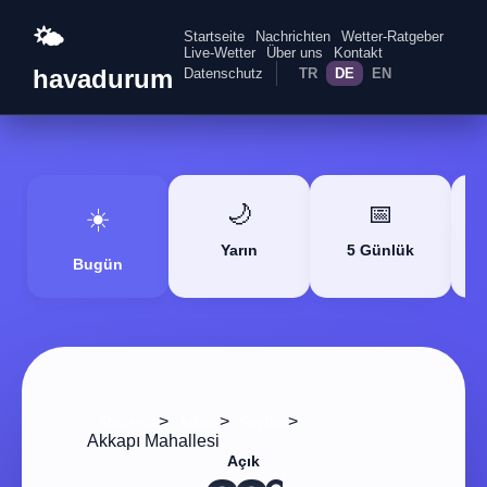
🌤️
Startseite
Nachrichten
Wetter-Ratgeber
Live-Wetter
Über uns
Kontakt
havadurum
Datenschutz
TR
DE
EN
🌙
📅
☀️
Yarın
5 Günlük
Bugün
>
>
>
Startseite
Adana
Seyhan
Akkapı Mahallesi
Açık