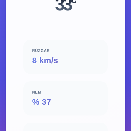
33°
RÜZGAR
8 km/s
NEM
% 37