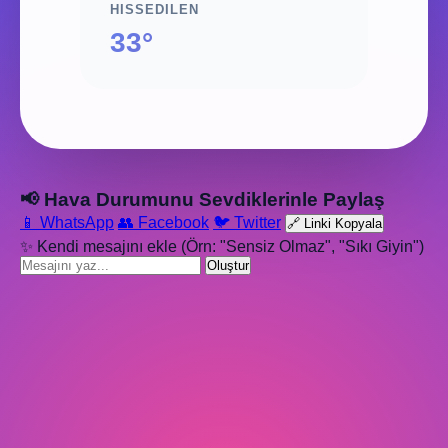
HISSEDILEN
33°
📢 Hava Durumunu Sevdiklerinle Paylaş
📱 WhatsApp
👥 Facebook
🐦 Twitter
🔗 Linki Kopyala
✨ Kendi mesajını ekle (Örn: "Sensiz Olmaz", "Sıkı Giyin")
Oluştur