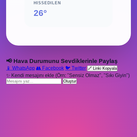
HISSEDILEN
26°
📢 Hava Durumunu Sevdiklerinle Paylaş
📱 WhatsApp
👥 Facebook
🐦 Twitter
🔗 Linki Kopyala
✨ Kendi mesajını ekle (Örn: "Sensiz Olmaz", "Sıkı Giyin")
Oluştur