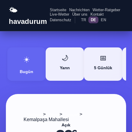
🌤️
Startseite
Nachrichten
Wetter-Ratgeber
Live-Wetter
Über uns
Kontakt
havadurum
Datenschutz
TR
DE
EN
🌙
📅
☀️
Yarın
5 Günlük
Bugün
>
>
>
Startseite
Adana
Sarıçam
Kemalpaşa Mahallesi
Açık