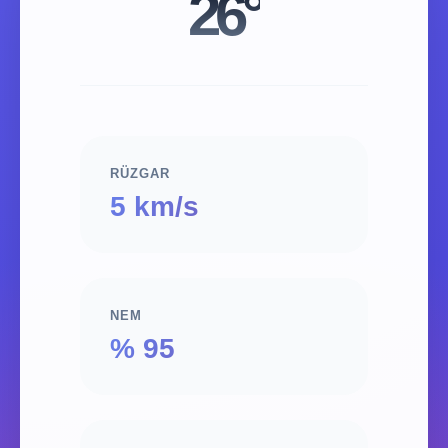
26°
RÜZGAR
5 km/s
NEM
% 95