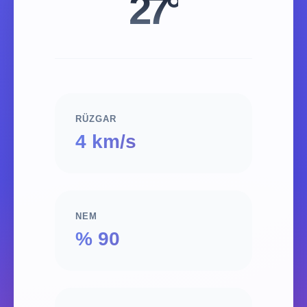
27°
RÜZGAR
4 km/s
NEM
% 90