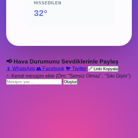
HISSEDILEN
32°
📢 Hava Durumunu Sevdiklerinle Paylaş
📱 WhatsApp
👥 Facebook
🐦 Twitter
🔗 Linki Kopyala
✨ Kendi mesajını ekle (Örn: "Sensiz Olmaz", "Sıkı Giyin")
Oluştur