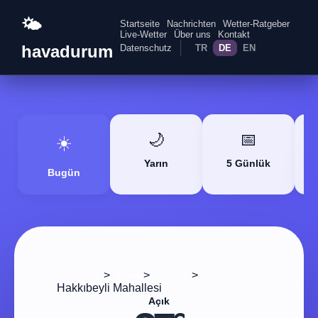
🌤️
Startseite
Nachrichten
Wetter-Ratgeber
Live-Wetter
Über uns
Kontakt
havadurum
Datenschutz
TR
DE
EN
🌙
📅
☀️
Yarın
5 Günlük
Bugün
>
>
>
Startseite
Adana
Sarıçam
Hakkıbeyli Mahallesi
Açık