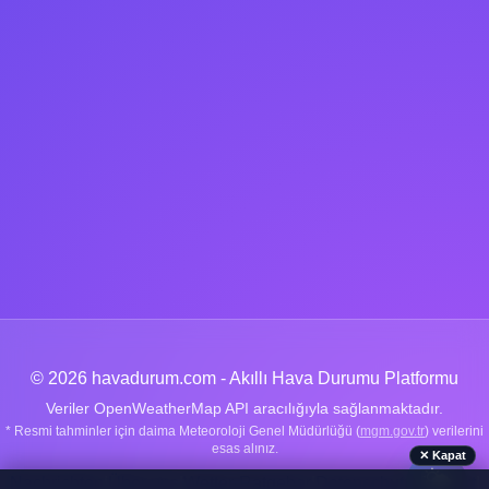
© 2026 havadurum.com - Akıllı Hava Durumu Platformu
Veriler OpenWeatherMap API aracılığıyla sağlanmaktadır.
* Resmi tahminler için daima Meteoroloji Genel Müdürlüğü (
mgm.gov.tr
) verilerini
esas alınız.
✕ Kapat
🌤️
Nachrichten
|
Über uns
|
Wetter-Ratgeber
|
Datenschutz
|
Kontakt
|