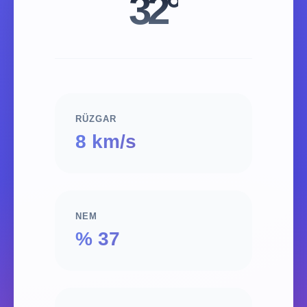
32°
RÜZGAR
8 km/s
NEM
% 37