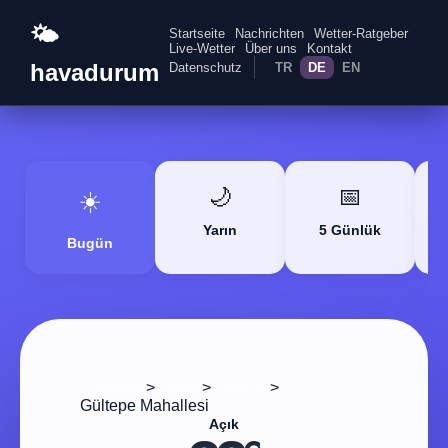
🌤️
Startseite
Nachrichten
Wetter-Ratgeber
Live-Wetter
Über uns
Kontakt
havadurum
Datenschutz
TR
DE
EN
🌙
📅
☀️
Yarın
5 Günlük
Bugün
>
>
>
Startseite
Adana
Sarıçam
Gültepe Mahallesi
Açık