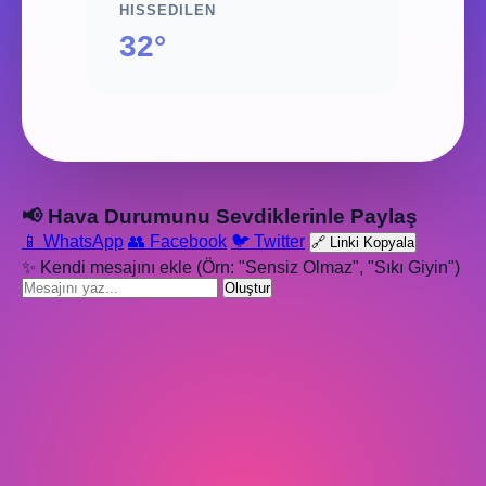
HISSEDILEN
32°
📢 Hava Durumunu Sevdiklerinle Paylaş
📱 WhatsApp
👥 Facebook
🐦 Twitter
🔗 Linki Kopyala
✨ Kendi mesajını ekle (Örn: "Sensiz Olmaz", "Sıkı Giyin")
Oluştur