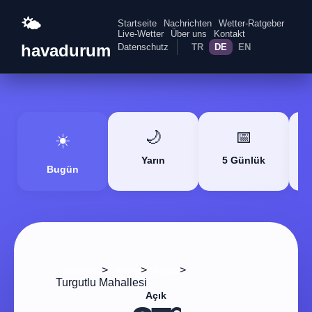
🌤️
Startseite
Nachrichten
Wetter-Ratgeber
Live-Wetter
Über uns
Kontakt
havadurum
Datenschutz
TR
DE
EN
🌙
📅
☀️
Yarın
5 Günlük
Bugün
>
>
>
Startseite
Adana
Kozan
Turgutlu Mahallesi
Açık