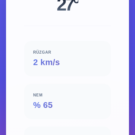
27°
RÜZGAR
2 km/s
NEM
% 65