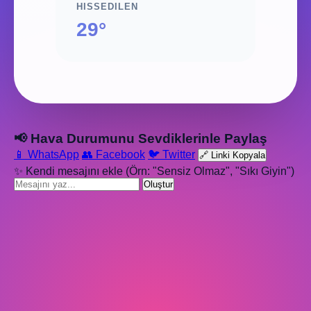
HISSEDILEN
29°
📢 Hava Durumunu Sevdiklerinle Paylaş
📱 WhatsApp
👥 Facebook
🐦 Twitter
🔗 Linki Kopyala
✨ Kendi mesajını ekle (Örn: "Sensiz Olmaz", "Sıkı Giyin")
Oluştur