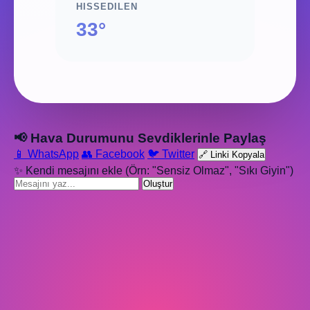
HISSEDILEN
33°
📢 Hava Durumunu Sevdiklerinle Paylaş
📱 WhatsApp
👥 Facebook
🐦 Twitter
🔗 Linki Kopyala
✨ Kendi mesajını ekle (Örn: "Sensiz Olmaz", "Sıkı Giyin")
Oluştur