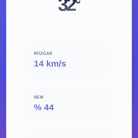
32°
RÜZGAR
14 km/s
NEM
% 44