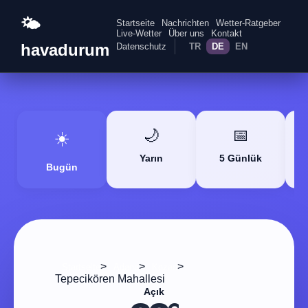
🌤️
Startseite
Nachrichten
Wetter-Ratgeber
Live-Wetter
Über uns
Kontakt
havadurum
Datenschutz
TR
DE
EN
🌙
📅
☀️
Yarın
5 Günlük
Bugün
>
>
>
Startseite
Adana
Kozan
Tepecikören Mahallesi
Açık