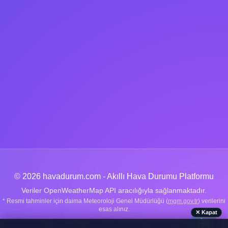
© 2026 havadurum.com - Akıllı Hava Durumu Platformu
Veriler OpenWeatherMap API aracılığıyla sağlanmaktadır.
* Resmi tahminler için daima Meteoroloji Genel Müdürlüğü (
mgm.gov.tr
) verilerini
esas alınız.
✕ Kapat
🌤️
Nachrichten
|
Über uns
|
Wetter-Ratgeber
|
Datenschutz
|
Kontakt
|