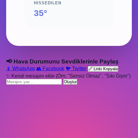
HISSEDILEN
35°
📢 Hava Durumunu Sevdiklerinle Paylaş
📱 WhatsApp
👥 Facebook
🐦 Twitter
🔗 Linki Kopyala
✨ Kendi mesajını ekle (Örn: "Sensiz Olmaz", "Sıkı Giyin")
Oluştur