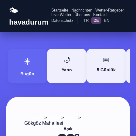
🌤️
Startseite
Nachrichten
Wetter-Ratgeber
Live-Wetter
Über uns
Kontakt
havadurum
Datenschutz
TR
DE
EN
🌙
📅
☀️
Yarın
5 Günlük
Bugün
>
>
>
Startseite
Adana
Kozan
Gökgöz Mahallesi
Açık