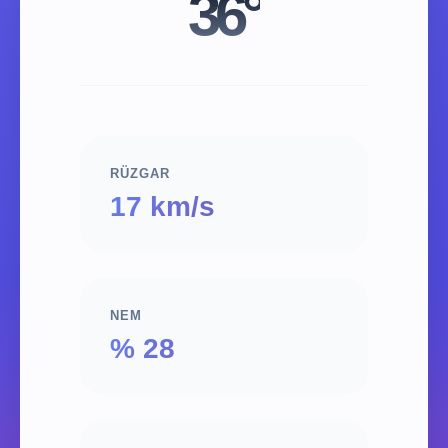
36°
RÜZGAR
17 km/s
NEM
% 28