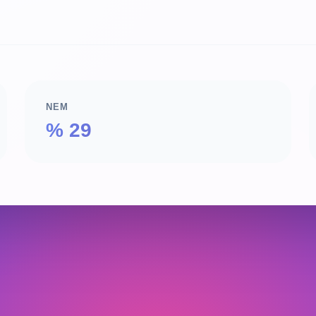
NEM
% 29