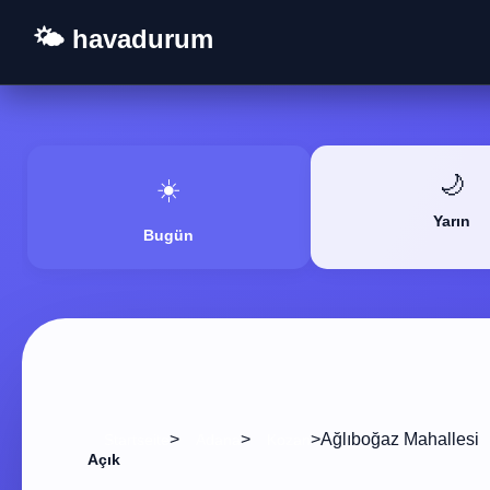
🌤️ havadurum
🌙
☀️
Yarın
Bugün
>
>
>
Ağlıboğaz Mahallesi
Startseite
Adana
Kozan
Açık