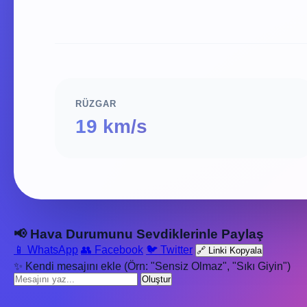
RÜZGAR
19 km/s
📢 Hava Durumunu Sevdiklerinle Paylaş
📱 WhatsApp
👥 Facebook
🐦 Twitter
🔗 Linki Kopyala
✨ Kendi mesajını ekle (Örn: "Sensiz Olmaz", "Sıkı Giyin")
Oluştur