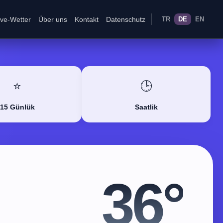
ive-Wetter
Über uns
Kontakt
Datenschutz
TR
DE
EN
⭐
🕒
15 Günlük
Saatlik
36°