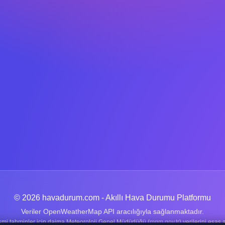
© 2026 havadurum.com - Akıllı Hava Durumu Platformu
Veriler OpenWeatherMap API aracılığıyla sağlanmaktadır.
smi tahminler için daima Meteoroloji Genel Müdürlüğü (
mgm.gov.tr
) verilerini esas a