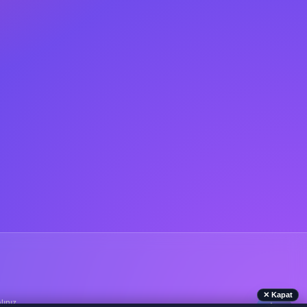
✕ Kapat
lınız.