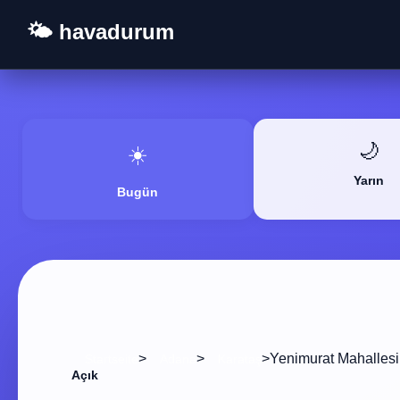
🌤️ havadurum
🌙
☀️
Yarın
Bugün
>
>
>
Yenimurat Mahallesi
Startseite
Adana
Karataş
Açık