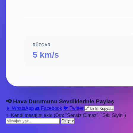
RÜZGAR
5 km/s
📢 Hava Durumunu Sevdiklerinle Paylaş
📱 WhatsApp
👥 Facebook
🐦 Twitter
🔗 Linki Kopyala
✨ Kendi mesajını ekle (Örn: "Sensiz Olmaz", "Sıkı Giyin")
Oluştur