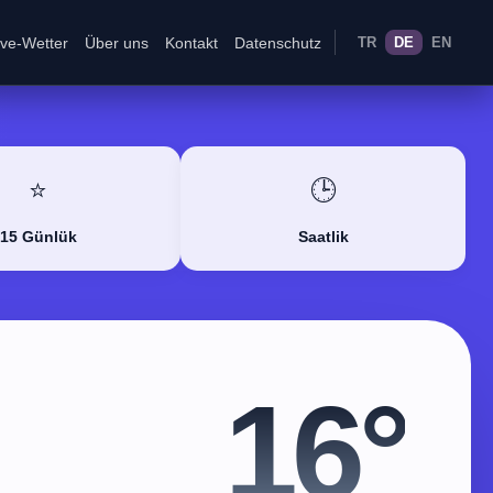
ive-Wetter
Über uns
Kontakt
Datenschutz
TR
DE
EN
⭐
🕒
15 Günlük
Saatlik
16°