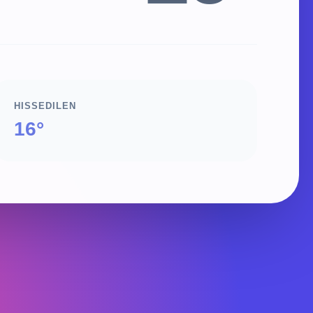
HISSEDILEN
16°