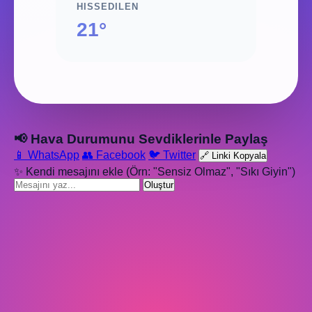
HISSEDILEN
21°
📢 Hava Durumunu Sevdiklerinle Paylaş
📱 WhatsApp
👥 Facebook
🐦 Twitter
🔗 Linki Kopyala
✨ Kendi mesajını ekle (Örn: "Sensiz Olmaz", "Sıkı Giyin")
Oluştur