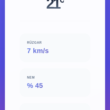
21°
RÜZGAR
7 km/s
NEM
% 45