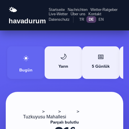
🌤️
Startseite
Nachrichten
Wetter-Ratgeber
Live-Wetter
Über uns
Kontakt
havadurum
Datenschutz
TR
DE
EN
🌙
📅
☀️
Yarın
5 Günlük
Bugün
>
>
>
Startseite
Adana
Karataş
Tuzkuyusu Mahallesi
Parçalı bulutlu