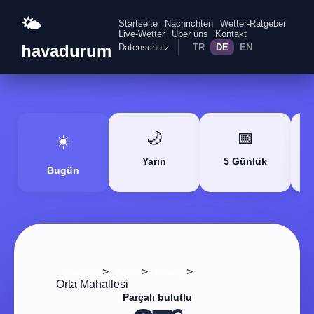
🌤️
Startseite
Nachrichten
Wetter-Ratgeber
Live-Wetter
Über uns
Kontakt
havadurum
Datenschutz
TR
DE
EN
🌙
📅
☀️
Yarın
5 Günlük
Bugün
>
>
>
Startseite
Adana
Karataş
Orta Mahallesi
Parçalı bulutlu