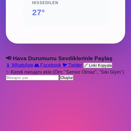
HISSEDILEN
27°
📢 Hava Durumunu Sevdiklerinle Paylaş
📱 WhatsApp
👥 Facebook
🐦 Twitter
🔗 Linki Kopyala
✨ Kendi mesajını ekle (Örn: "Sensiz Olmaz", "Sıkı Giyin")
Oluştur