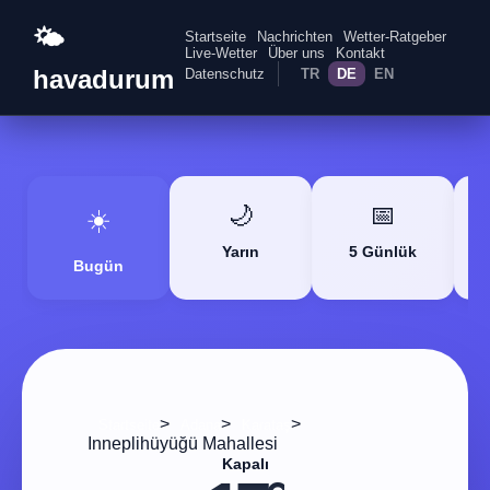
🌤️
Startseite
Nachrichten
Wetter-Ratgeber
Live-Wetter
Über uns
Kontakt
havadurum
Datenschutz
TR
DE
EN
🌙
📅
☀️
Yarın
5 Günlük
Bugün
>
>
>
Startseite
Adana
Karataş
Inneplihüyüğü Mahallesi
Kapalı