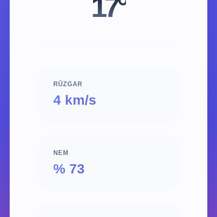
17°
RÜZGAR
4 km/s
NEM
% 73