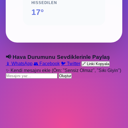
HISSEDILEN
17°
📢 Hava Durumunu Sevdiklerinle Paylaş
📱 WhatsApp
👥 Facebook
🐦 Twitter
🔗 Linki Kopyala
✨ Kendi mesajını ekle (Örn: "Sensiz Olmaz", "Sıkı Giyin")
Oluştur