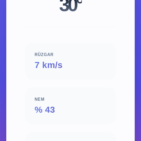
30°
RÜZGAR
7 km/s
NEM
% 43