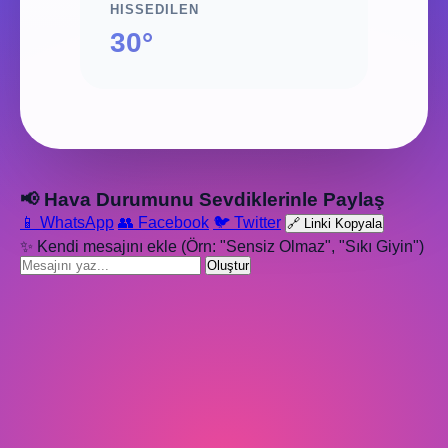
HISSEDILEN
30°
📢 Hava Durumunu Sevdiklerinle Paylaş
📱 WhatsApp
👥 Facebook
🐦 Twitter
🔗 Linki Kopyala
✨ Kendi mesajını ekle (Örn: "Sensiz Olmaz", "Sıkı Giyin")
Oluştur