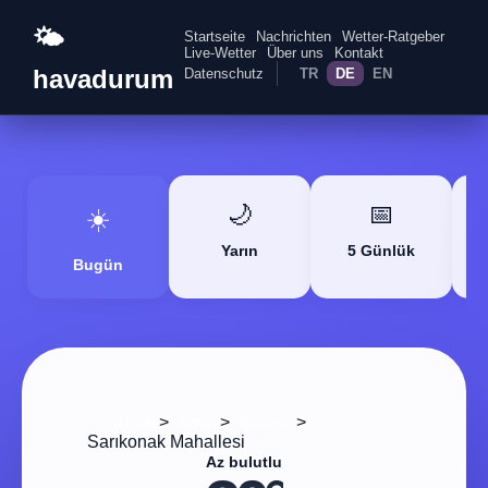
🌤️
Startseite
Nachrichten
Wetter-Ratgeber
Live-Wetter
Über uns
Kontakt
havadurum
Datenschutz
TR
DE
EN
🌙
📅
☀️
Yarın
5 Günlük
Bugün
>
>
>
Startseite
Adana
Karaisalı
Sarıkonak Mahallesi
Az bulutlu