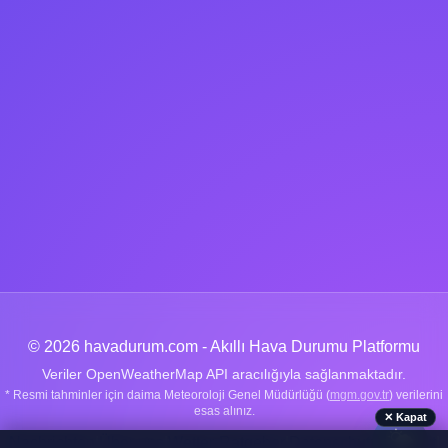
© 2026 havadurum.com - Akıllı Hava Durumu Platformu
Veriler OpenWeatherMap API aracılığıyla sağlanmaktadır.
* Resmi tahminler için daima Meteoroloji Genel Müdürlüğü (
mgm.gov.tr
) verilerini
esas alınız.
✕ Kapat
🌤️
Nachrichten
|
Über uns
|
Wetter-Ratgeber
|
Datenschutz
|
Kontakt
|