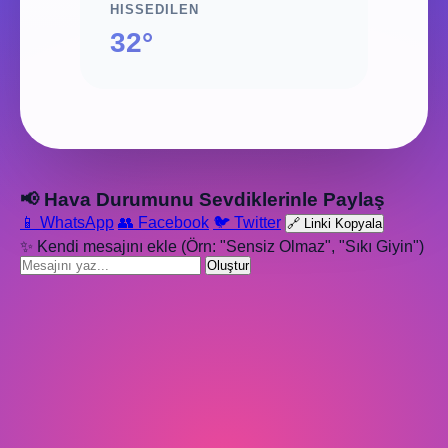
HISSEDILEN
32°
📢 Hava Durumunu Sevdiklerinle Paylaş
📱 WhatsApp
👥 Facebook
🐦 Twitter
🔗 Linki Kopyala
✨ Kendi mesajını ekle (Örn: "Sensiz Olmaz", "Sıkı Giyin")
Oluştur