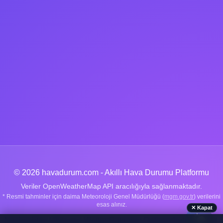
© 2026 havadurum.com - Akıllı Hava Durumu Platformu
Veriler OpenWeatherMap API aracılığıyla sağlanmaktadır.
* Resmi tahminler için daima Meteoroloji Genel Müdürlüğü (
mgm.gov.tr
) verilerini
esas alınız.
✕ Kapat
🌤️
Nachrichten
|
Über uns
|
Wetter-Ratgeber
|
Datenschutz
|
Kontakt
|