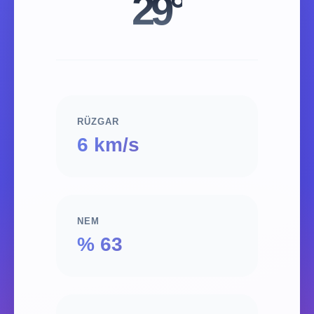
29°
RÜZGAR
6 km/s
NEM
% 63