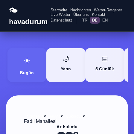
🌤️
Startseite
Nachrichten
Wetter-Ratgeber
Live-Wetter
Über uns
Kontakt
havadurum
Datenschutz
TR
DE
EN
🌙
📅
☀️
Yarın
5 Günlük
Bugün
>
>
>
Startseite
Adana
Çukurova
Fadıl Mahallesi
Az bulutlu