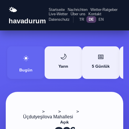
🌤️
Startseite
Nachrichten
Wetter-Ratgeber
Live-Wetter
Über uns
Kontakt
havadurum
Datenschutz
TR
DE
EN
🌙
📅
☀️
Yarın
5 Günlük
Bugün
>
>
>
Startseite
Adana
Ceyhan
Üçdutyeşilova Mahallesi
Açık