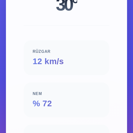
30°
RÜZGAR
12 km/s
NEM
% 72