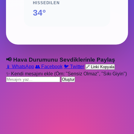
HISSEDILEN
34°
📢 Hava Durumunu Sevdiklerinle Paylaş
📱 WhatsApp
👥 Facebook
🐦 Twitter
🔗 Linki Kopyala
✨ Kendi mesajını ekle (Örn: "Sensiz Olmaz", "Sıkı Giyin")
Oluştur