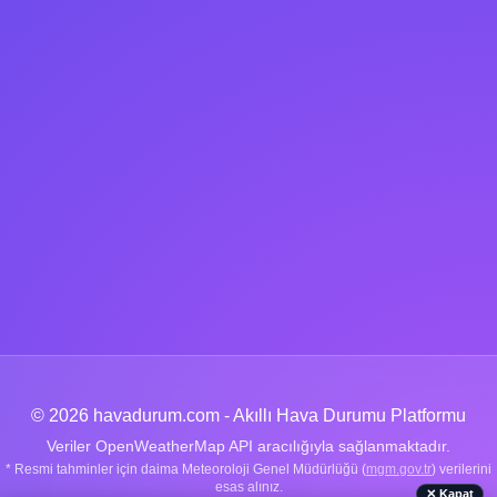
© 2026 havadurum.com - Akıllı Hava Durumu Platformu
Veriler OpenWeatherMap API aracılığıyla sağlanmaktadır.
* Resmi tahminler için daima Meteoroloji Genel Müdürlüğü (
mgm.gov.tr
) verilerini
esas alınız.
✕ Kapat