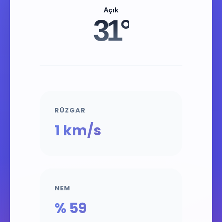
Açık
31°
RÜZGAR
1 km/s
NEM
% 59