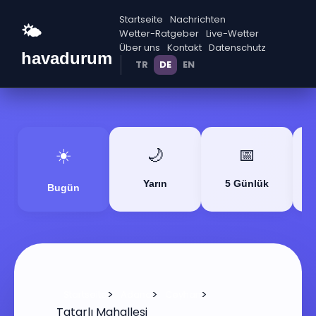
Startseite
Nachrichten
🌤️
Wetter-Ratgeber
Live-Wetter
Über uns
Kontakt
Datenschutz
havadurum
TR
DE
EN
☀️
🌙
📅
Yarın
5 Günlük
Bugün
>
>
>
Startseite
Adana
Ceyhan
Tatarlı Mahallesi