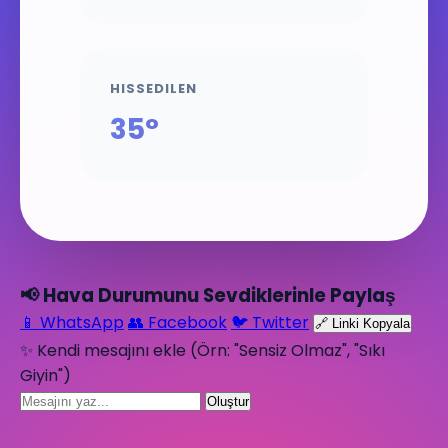
HISSEDILEN
35°
📢 Hava Durumunu Sevdiklerinle Paylaş
📱 WhatsApp
👥 Facebook
🐦 Twitter
🔗 Linki Kopyala
✨ Kendi mesajını ekle (Örn: "Sensiz Olmaz", "Sıkı
Giyin")
Oluştur