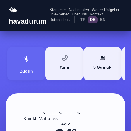
🌤️
Startseite
Nachrichten
Wetter-Ratgeber
Live-Wetter
Über uns
Kontakt
havadurum
Datenschutz
TR
DE
EN
🌙
📅
☀️
Yarın
5 Günlük
Bugün
>
>
>
Startseite
Adana
Ceyhan
Kıvrıklı Mahallesi
Açık