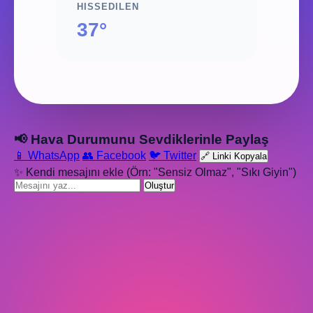
HISSEDILEN
37°
📢 Hava Durumunu Sevdiklerinle Paylaş
📱 WhatsApp
👥 Facebook
🐦 Twitter
🔗 Linki Kopyala
✨ Kendi mesajını ekle (Örn: "Sensiz Olmaz", "Sıkı Giyin")
Oluştur