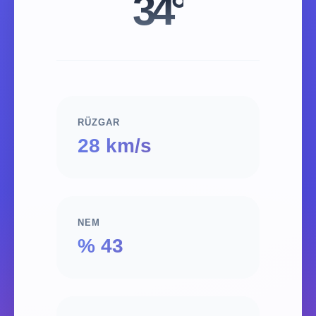
34°
RÜZGAR
28 km/s
NEM
% 43