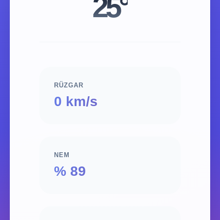
25°
RÜZGAR
0 km/s
NEM
% 89