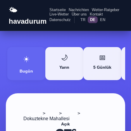
🌤️
Startseite
Nachrichten
Wetter-Ratgeber
Live-Wetter
Über uns
Kontakt
havadurum
Datenschutz
TR
DE
EN
🌙
📅
☀️
Yarın
5 Günlük
Bugün
>
>
>
Startseite
Adana
Ceyhan
Dokuztekne Mahallesi
Açık