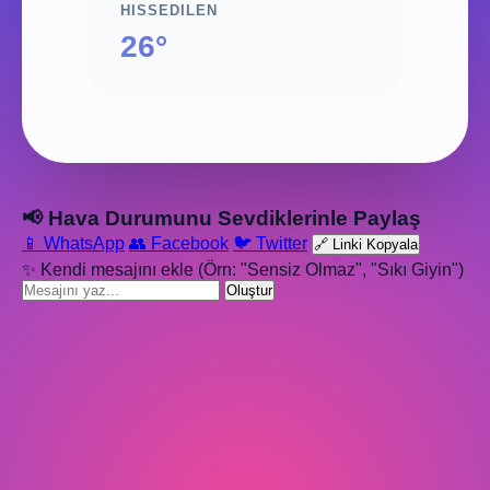
HISSEDILEN
26°
📢 Hava Durumunu Sevdiklerinle Paylaş
📱 WhatsApp
👥 Facebook
🐦 Twitter
🔗 Linki Kopyala
✨ Kendi mesajını ekle (Örn: "Sensiz Olmaz", "Sıkı Giyin")
Oluştur