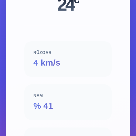
24°
RÜZGAR
4 km/s
NEM
% 41