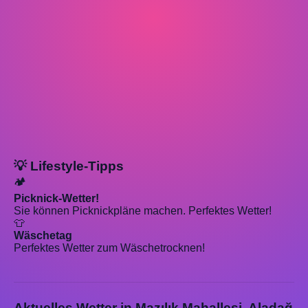
💡 Lifestyle-Tipps
🏕️
Picknick-Wetter!
Sie können Picknickpläne machen. Perfektes Wetter!
👕
Wäschetag
Perfektes Wetter zum Wäschetrocknen!
Aktuelles Wetter in Mazılık Mahallesi, Aladağ