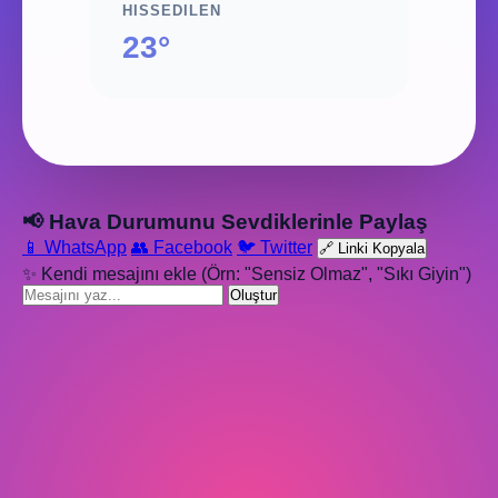
HISSEDILEN
23°
📢 Hava Durumunu Sevdiklerinle Paylaş
📱 WhatsApp
👥 Facebook
🐦 Twitter
🔗 Linki Kopyala
✨ Kendi mesajını ekle (Örn: "Sensiz Olmaz", "Sıkı Giyin")
Oluştur