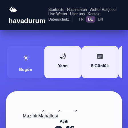
🌤️
Startseite
Nachrichten
Wetter-Ratgeber
Live-Wetter
Über uns
Kontakt
havadurum
Datenschutz
TR
DE
EN
🌙
📅
☀️
Yarın
5 Günlük
Bugün
>
>
>
Startseite
Adana
Aladağ
Mazılık Mahallesi
Açık