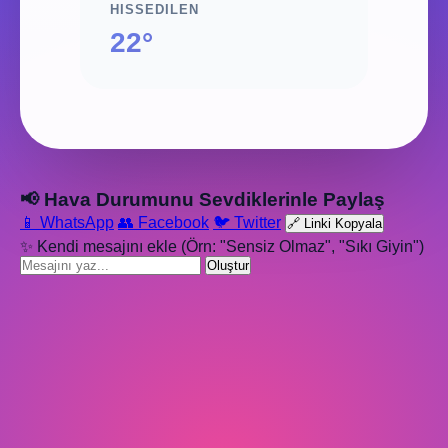
HISSEDILEN
22°
📢 Hava Durumunu Sevdiklerinle Paylaş
📱 WhatsApp
👥 Facebook
🐦 Twitter
🔗 Linki Kopyala
✨ Kendi mesajını ekle (Örn: "Sensiz Olmaz", "Sıkı Giyin")
Oluştur