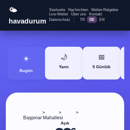
🌤️
Startseite
Nachrichten
Wetter-Ratgeber
Live-Wetter
Über uns
Kontakt
havadurum
Datenschutz
TR
DE
EN
🌙
📅
☀️
Yarın
5 Günlük
Bugün
>
>
>
Startseite
Adana
Aladağ
Başpınar Mahallesi
Açık