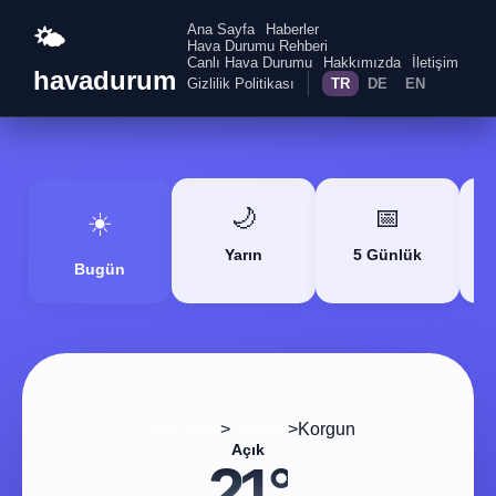
Ana Sayfa
Haberler
🌤️
Hava Durumu Rehberi
Canlı Hava Durumu
Hakkımızda
İletişim
havadurum
Gizlilik Politikası
TR
DE
EN
🌙
📅
☀️
Yarın
5 Günlük
Bugün
>
>
Korgun
Ana Sayfa
Çankırı
Açık
21°