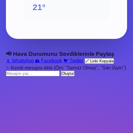
21°
📢 Hava Durumunu Sevdiklerinle Paylaş
📱 WhatsApp
👥 Facebook
🐦 Twitter
🔗 Linki Kopyala
✨ Kendi mesajını ekle (Örn: "Sensiz Olmaz", "Sıkı Giyin")
Oluştur