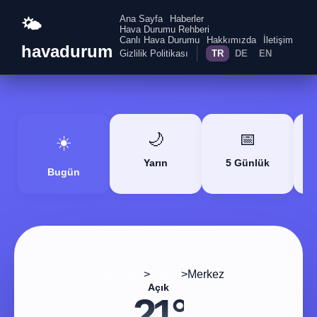
Ana Sayfa
Haberler
🌤️
Hava Durumu Rehberi
Canlı Hava Durumu
Hakkımızda
İletişim
havadurum
Gizlilik Politikası
TR
DE
EN
🌙
📅
☀️
Yarın
5 Günlük
Bugün
>
>
Merkez
Ana Sayfa
Artvin
Açık
21°