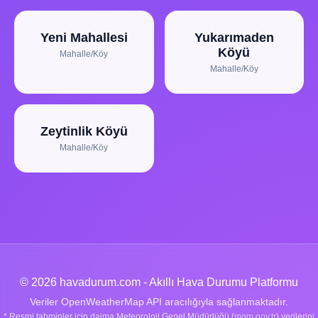
Yeni Mahallesi
Yukarımaden
Köyü
Mahalle/Köy
Mahalle/Köy
Zeytinlik Köyü
Mahalle/Köy
© 2026 havadurum.com - Akıllı Hava Durumu Platformu
Veriler OpenWeatherMap API aracılığıyla sağlanmaktadır.
* Resmi tahminler için daima Meteoroloji Genel Müdürlüğü (
mgm.gov.tr
) verilerini