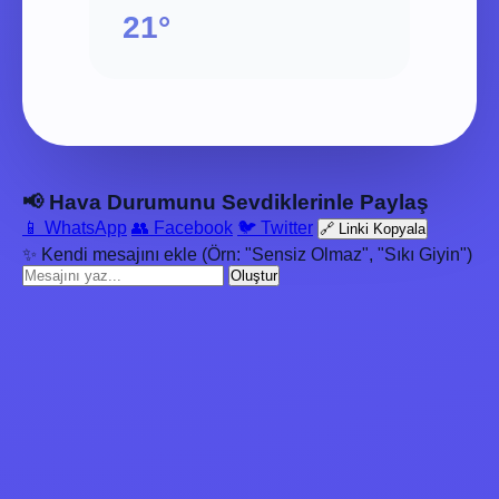
21°
📢 Hava Durumunu Sevdiklerinle Paylaş
📱 WhatsApp
👥 Facebook
🐦 Twitter
🔗 Linki Kopyala
✨ Kendi mesajını ekle (Örn: "Sensiz Olmaz", "Sıkı Giyin")
Oluştur