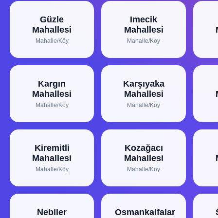
Güzle
Imecik
Mahallesi
Mahallesi
Mahalle/Köy
Mahalle/Köy
Kargın
Karşıyaka
Mahallesi
Mahallesi
Mahalle/Köy
Mahalle/Köy
Kiremitli
Kozağacı
Mahallesi
Mahallesi
Mahalle/Köy
Mahalle/Köy
Nebiler
Osmankalfalar