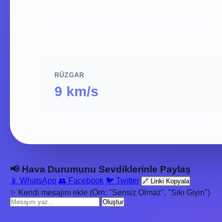
RÜZGAR
9 km/s
📢 Hava Durumunu Sevdiklerinle Paylaş
📱 WhatsApp
👥 Facebook
🐦 Twitter
🔗 Linki Kopyala
✨ Kendi mesajını ekle (Örn: "Sensiz Olmaz", "Sıkı Giyin")
Oluştur