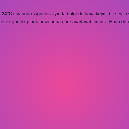
k
24°C
civarında. Ağustos ayında bölgede hava keyifli bir seyir izl
derek günlük planlarınızı buna göre ayarlayabilirsiniz. Hava duru