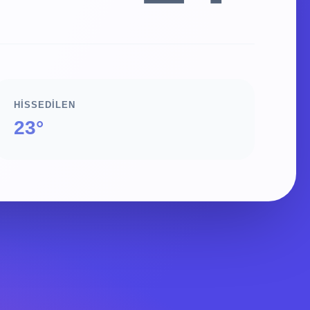
HISSEDILEN
23°