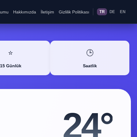
rumu
Hakkımızda
İletişim
Gizlilik Politikası
TR
DE
EN
⭐
🕒
15 Günlük
Saatlik
24°