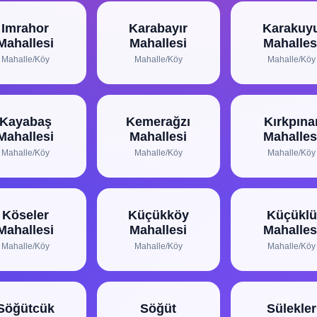
Imrahor
Karabayır
Karakuy
Mahallesi
Mahallesi
Mahalles
Mahalle/Köy
Mahalle/Köy
Mahalle/Köy
Kayabaş
Kemerağzı
Kırkpına
Mahallesi
Mahallesi
Mahalles
Mahalle/Köy
Mahalle/Köy
Mahalle/Köy
Köseler
Küçükköy
Küçüklü
Mahallesi
Mahallesi
Mahalles
Mahalle/Köy
Mahalle/Köy
Mahalle/Köy
Söğütcük
Söğüt
Sülekler