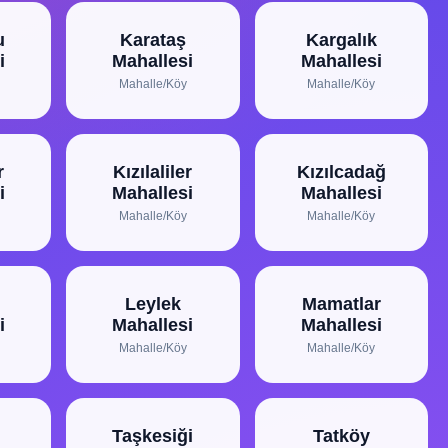
u
Karataş
Kargalık
i
Mahallesi
Mahallesi
Mahalle/Köy
Mahalle/Köy
r
Kızılaliler
Kızılcadağ
i
Mahallesi
Mahallesi
Mahalle/Köy
Mahalle/Köy
Leylek
Mamatlar
i
Mahallesi
Mahallesi
Mahalle/Köy
Mahalle/Köy
Taşkesiği
Tatköy