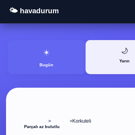
🌤️ havadurum
🌙
☀️
Yarın
Bugün
>
>
Korkuteli
Ana Sayfa
Antalya
Parçalı az bulutlu