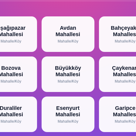
şağıpazar
Avdan
Bahçeya
Mahallesi
Mahallesi
Mahalles
Mahalle/Köy
Mahalle/Köy
Mahalle/Köy
Bozova
Büyükköy
Çaykenar
Mahallesi
Mahallesi
Mahalles
Mahalle/Köy
Mahalle/Köy
Mahalle/Köy
Duraliler
Esenyurt
Garipce
Mahallesi
Mahallesi
Mahalles
Mahalle/Köy
Mahalle/Köy
Mahalle/Köy