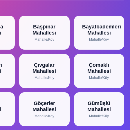
ka
Başpınar
Bayatbademleri
i
Mahallesi
Mahallesi
Mahalle/Köy
Mahalle/Köy
ı
Çıvgalar
Çomaklı
i
Mahallesi
Mahallesi
Mahalle/Köy
Mahalle/Köy
Göçerler
Gümüşlü
i
Mahallesi
Mahallesi
Mahalle/Köy
Mahalle/Köy