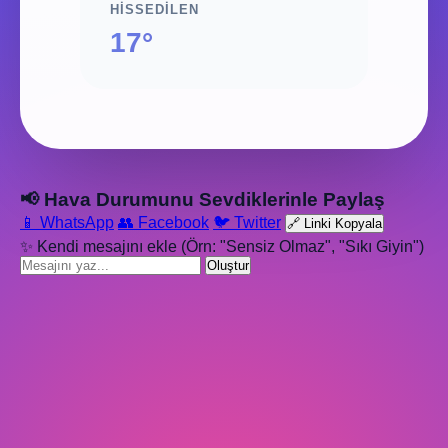
HISSEDILEN
17°
📢 Hava Durumunu Sevdiklerinle Paylaş
📱 WhatsApp
👥 Facebook
🐦 Twitter
🔗 Linki Kopyala
✨ Kendi mesajını ekle (Örn: "Sensiz Olmaz", "Sıkı Giyin")
Oluştur