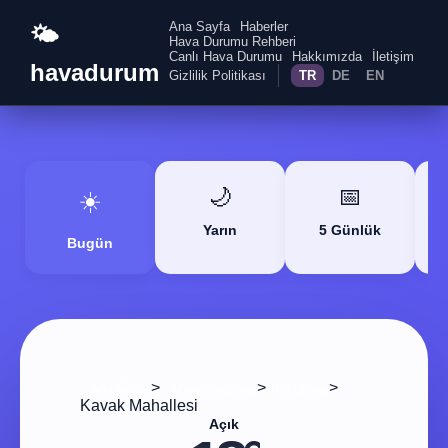
Ana Sayfa
Haberler
🌤️
Hava Durumu Rehberi
Canlı Hava Durumu
Hakkımızda
İletişim
havadurum
Gizlilik Politikası
TR
DE
EN
🌙
📅
☀️
Yarın
5 Günlük
Bugün
>
>
>
Ana Sayfa
Afyonkarahisar
Iscehisar
Kavak Mahallesi
Açık