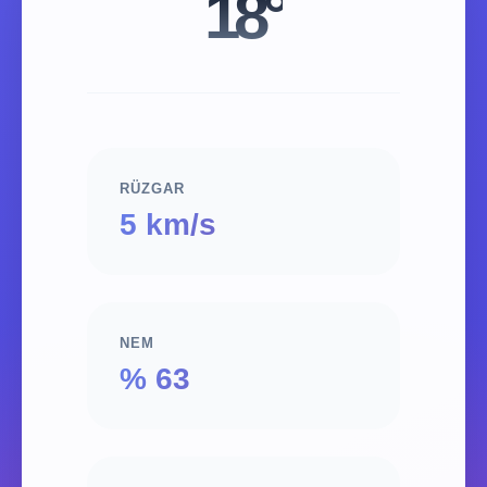
18°
RÜZGAR
5 km/s
NEM
% 63