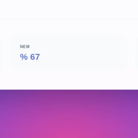
NEM
% 67