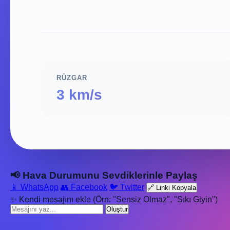
RÜZGAR
3 km/s
📢 Hava Durumunu Sevdiklerinle Paylaş
📱 WhatsApp
👥 Facebook
🐦 Twitter
🔗 Linki Kopyala
✨ Kendi mesajını ekle (Örn: "Sensiz Olmaz", "Sıkı Giyin")
Oluştur