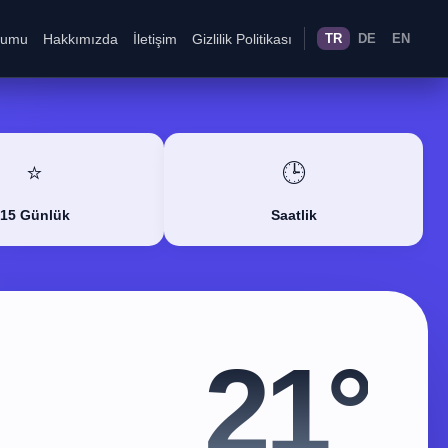
rumu
Hakkımızda
İletişim
Gizlilik Politikası
TR
DE
EN
⭐
🕒
15 Günlük
Saatlik
21°