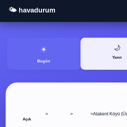
🌤️ havadurum
🌙
☀️
Yarın
Bugün
>
>
>
Atakent Köyü (Ü
Ana Sayfa
Adıyaman
Merkez
Açık