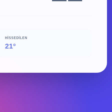
HISSEDILEN
21°